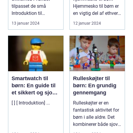
tilpasset de små
Hjemmesko til børn er
Introduktion til
en vigtig del af ethvert
svømmeveste til børn
barns garderobe....
13 januar 2024
12 januar 2024
...
Smartwatch til
Rulleskøjter til
børn: En guide til
børn: En grundig
et sikkert og sjovt
gennemgang
ur
[ ] [ Introduktion] ...
Rulleskøjter er en
fantastisk aktivitet for
børn i alle aldre. Det
kombinerer både sjov,
motion og u...