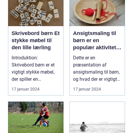
Skrivebord børn Et
Ansigtsmaling til
stykke møbel til
børn er en
den lille lærling
populær aktivitet,
der kan give
Introduktion:
Dette er en
timevis af sjov og
Skrivebord børn er et
præsentation af
kreativitet
vigtigt stykke møbel,
ansigtsmaling til børn,
der spiller en
og hvad der er vigtigt
afgørende rolle i et
at vide for alle, der er ...
17 januar 2024
17 januar 2024
barns ...