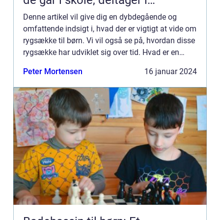
de går i skole, deltager i
udflugter eller rejser
Denne artikel vil give dig en dybdegående og
omfattende indsigt i, hvad der er vigtigt at vide om
rygsække til børn. Vi vil også se på, hvordan disse
rygsække har udviklet sig over tid. Hvad er en
rygsæk til børn? En rygsæk til børn er en mindre
Peter Mortensen
16 januar 2024
og l...