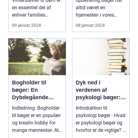
Vinterstøvler til børn er
opbevaring Bøger har
samling
en essentiel del af
altid været en
enhver families
hjørnesten i vores
garderobe, når kulden
kultur, og mange af o...
09 januar 2024
08 januar 2024
ra...
Bogholder til
Dyk ned i
bøger: En
verdenen af
Dybdegående
psykologi bøger:
Gennemgang af
En omfattende
Indledning: Bogholder
Introduktion til
denne Kreative
guide til at forstå
til bøger er en populær
psykologi bøger - Hvad
Hobby
det menneskelige
og kreativ hobby for
er psykologi bøger og
sind
mange mennesker. At
hvorfor er de vigtige? -
lave en bogho...
Hvilke emner ...