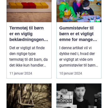
Termotøj til børn
Gummistøvler til
er en vigtig
børn er et vigtigt
beklædningsgenst
emne for mange
and, der sikrer, at
forældre, der
Det er vigtigt at finde
I denne artikel vil vi
vores små elskede
ønsker at beskytte
den rigtige type
dykke ned i, hvad der
kan holde sig
deres børn mod
termotøj til dit barn, da
er vigtigt at vide om
varme og
vådt vejr og
det ikke kun handler
gummistøvler til børn,
komfortable i de
snavsede forhold
om at holde ...
herunder d...
11 januar 2024
10 januar 2024
kolde
vintermåneder