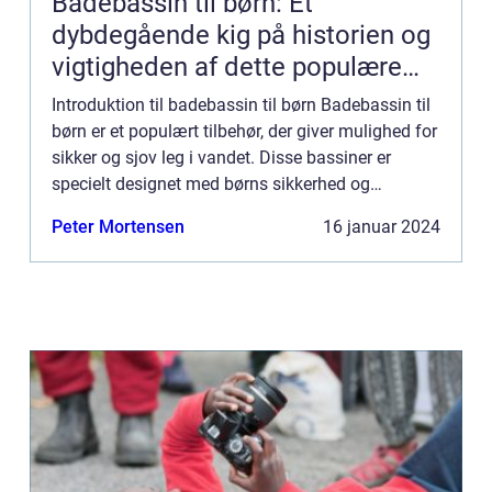
Badebassin til børn: Et
dybdegående kig på historien og
vigtigheden af dette populære
tilbehør
Introduktion til badebassin til børn Badebassin til
børn er et populært tilbehør, der giver mulighed for
sikker og sjov leg i vandet. Disse bassiner er
specielt designet med børns sikkerhed og
underholdning for øje. I denne artikel vil vi
Peter Mortensen
16 januar 2024
udforske, h...