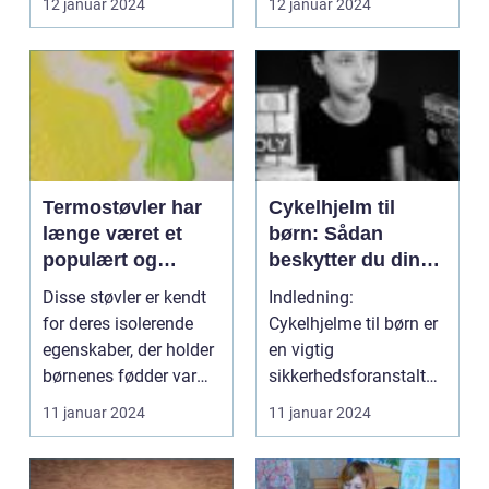
12 januar 2024
12 januar 2024
Termostøvler har
Cykelhjelm til
længe været et
børn: Sådan
populært og
beskytter du din
uundværligt fodtøj
lille rytter
Disse støvler er kendt
Indledning:
til børn, især i de
for deres isolerende
Cykelhjelme til børn er
kolde
egenskaber, der holder
en vigtig
vintermåneder
børnenes fødder varme
sikkerhedsforanstaltni
og beskytte...
ng, der kan beskytte
11 januar 2024
11 januar 2024
dine børn ...