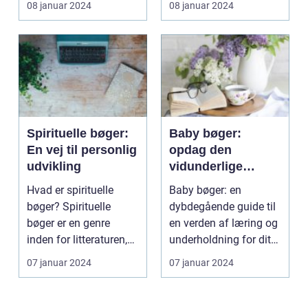
08 januar 2024
08 januar 2024
Spirituelle bøger:
Baby bøger:
En vej til personlig
opdag den
udvikling
vidunderlige
verden af læring
Hvad er spirituelle
Baby bøger: en
og underholdning
bøger? Spirituelle
dybdegående guide til
for dit barn
bøger er en genre
en verden af læring og
inden for litteraturen,
underholdning for dit
der fokuserer på e...
barn Hvad er bab...
07 januar 2024
07 januar 2024