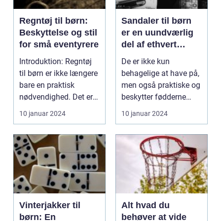
Regntøj til børn:
Sandaler til børn
Beskyttelse og stil
er en uundværlig
for små eventyrere
del af ethvert
barns
Introduktion: Regntøj
De er ikke kun
sommergarderobe
til børn er ikke længere
behagelige at have på,
bare en praktisk
men også praktiske og
nødvendighed. Det er
beskytter fødderne
blevet et stilf...
mod de hårde
10 januar 2024
10 januar 2024
overflad...
Vinterjakker til
Alt hvad du
børn: En
behøver at vide