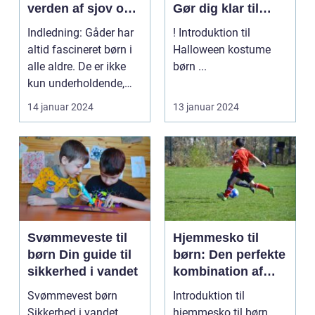
verden af sjov og
Gør dig klar til
læring
uhyggelig sjov
Indledning: Gåder har
! Introduktion til
altid fascineret børn i
Halloween kostume
alle aldre. De er ikke
børn ...
kun underholdende,
men også en ...
14 januar 2024
13 januar 2024
Svømmeveste til
Hjemmesko til
børn Din guide til
børn: Den perfekte
sikkerhed i vandet
kombination af
komfort og stil
Svømmevest børn
Introduktion til
Sikkerhed i vandet
hjemmesko til børn