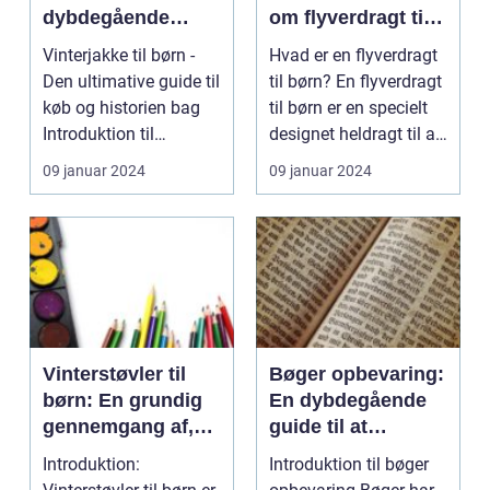
dybdegående
om flyverdragt til
guide og historisk
børn
Vinterjakke til børn -
Hvad er en flyverdragt
gennemgang
Den ultimative guide til
til børn? En flyverdragt
køb og historien bag
til børn er en specielt
Introduktion til
designet heldragt til at
vinterjakker...
hol...
09 januar 2024
09 januar 2024
Vinterstøvler til
Bøger opbevaring:
børn: En grundig
En dybdegående
gennemgang af,
guide til at
hvad du bør vide
beskytte og
Introduktion:
Introduktion til bøger
organisere din