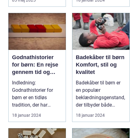
05 maj 2025
18 januar 2024
Godnathistorier
Badekåber til børn
for børn: En rejse
Komfort, stil og
gennem tid og
kvalitet
fantasi
Indledning:
Badekåber til børn er
Godnathistorier for
en populær
børn er en tidløs
beklædningsgenstand,
tradition, der har
der tilbyder både
beriget generationer af
komfort og stil. Uanset
18 januar 2024
18 januar 2024
små læs...
om d...