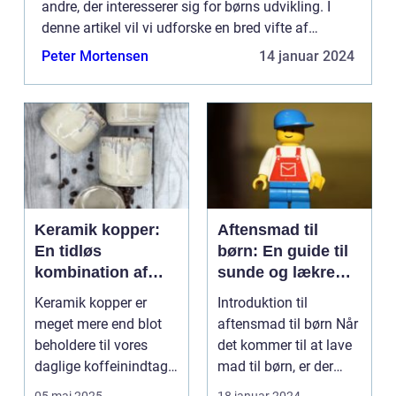
andre, der interesserer sig for børns udvikling. I
denne artikel vil vi udforske en bred vifte af
aktiviteter, der passer til børn i alle aldre, og giv...
Peter Mortensen
14 januar 2024
Keramik kopper:
Aftensmad til
En tidløs
børn: En guide til
kombination af
sunde og lækre
æstetik og
måltider
Keramik kopper er
Introduktion til
funktionalitet
meget mere end blot
aftensmad til børn Når
beholdere til vores
det kommer til at lave
daglige koffeinindtag.
mad til børn, er der
De repræsente...
mange faktorer,...