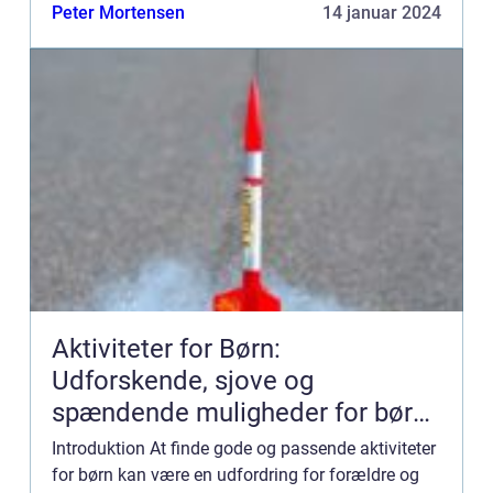
hjælpe børn med at udvikle deres tidsbevidsthed...
Peter Mortensen
14 januar 2024
Aktiviteter for Børn:
Udforskende, sjove og
spændende muligheder for børn i
alle aldre
Introduktion At finde gode og passende aktiviteter
for børn kan være en udfordring for forældre og