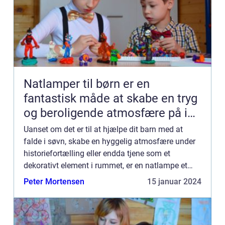
Natlamper til børn er en
fantastisk måde at skabe en tryg
og beroligende atmosfære på i
børneværelset
Uanset om det er til at hjælpe dit barn med at
falde i søvn, skabe en hyggelig atmosfære under
historiefortælling eller endda tjene som et
dekorativt element i rummet, er en natlampe et
uundværligt tilbehør til ethvert børneværelse. En
Peter Mortensen
15 januar 2024
natlampe til b...