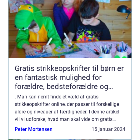
Gratis strikkeopskrifter til børn er
en fantastisk mulighed for
forældre, bedsteforældre og
andre strikkeentusiaster at skabe
. Man kan nemt finde et væld af gratis
unikke og personlige stykker tøj
strikkeopskrifter online, der passer til forskellige
aldre og niveauer af færdigheder. I denne artikel
til de små
vil vi udforske, hvad man skal vide om gratis
strikkeopskrifter til børn samt hvordan dette
Peter Mortensen
15 januar 2024
fænomen har udvi...