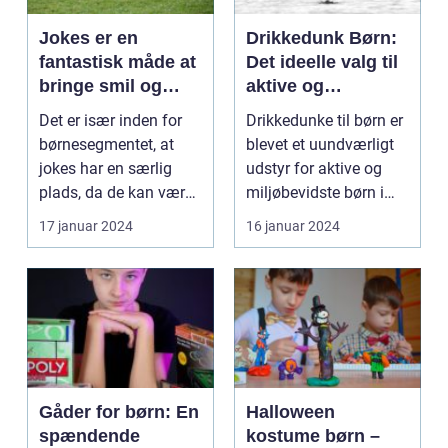
Jokes er en
Drikkedunk Børn:
fantastisk måde at
Det ideelle valg til
bringe smil og
aktive og
latter til både børn
miljøbevidste børn
Det er især inden for
Drikkedunke til børn er
og voksne
børnesegmentet, at
blevet et uundværligt
jokes har en særlig
udstyr for aktive og
plads, da de kan være
miljøbevidste børn i
sjove, underholde...
dag. Med fok...
17 januar 2024
16 januar 2024
Gåder for børn: En
Halloween
spændende
kostume børn –