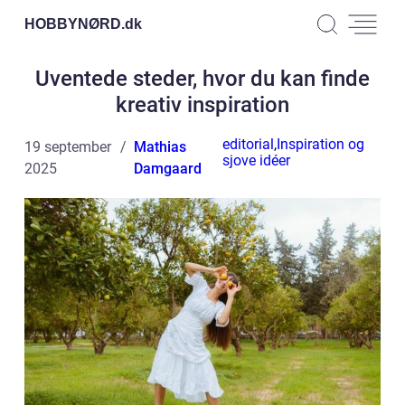
HOBBYNØRD.
dk
Uventede steder, hvor du kan finde
kreativ inspiration
editorial
,
Inspiration og
19 september
Mathias
sjove idéer
2025
Damgaard