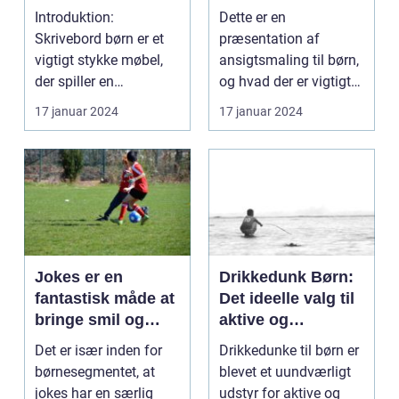
der kan give
Introduktion:
Dette er en
timevis af sjov og
Skrivebord børn er et
præsentation af
kreativitet
vigtigt stykke møbel,
ansigtsmaling til børn,
der spiller en
og hvad der er vigtigt
afgørende rolle i et
at vide for alle, der er ...
17 januar 2024
17 januar 2024
barns ...
Jokes er en
Drikkedunk Børn:
fantastisk måde at
Det ideelle valg til
bringe smil og
aktive og
latter til både børn
miljøbevidste børn
Det er især inden for
Drikkedunke til børn er
og voksne
børnesegmentet, at
blevet et uundværligt
jokes har en særlig
udstyr for aktive og