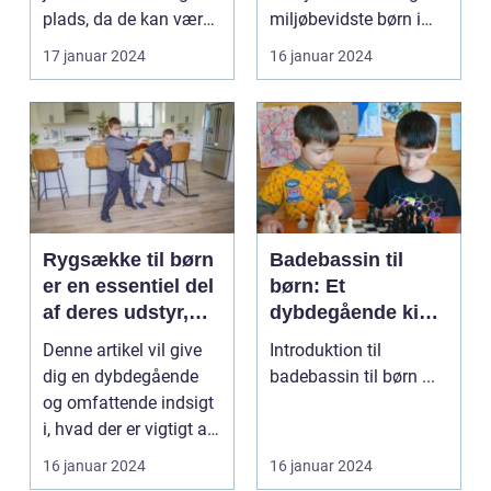
plads, da de kan være
miljøbevidste børn i
sjove, underholde...
dag. Med fok...
17 januar 2024
16 januar 2024
Rygsække til børn
Badebassin til
er en essentiel del
børn: Et
af deres udstyr,
dybdegående kig
hvad enten de går
på historien og
Denne artikel vil give
Introduktion til
i skole, deltager i
vigtigheden af
dig en dybdegående
badebassin til børn ...
udflugter eller
dette populære
og omfattende indsigt
rejser
tilbehør
i, hvad der er vigtigt at
vide om ry...
16 januar 2024
16 januar 2024