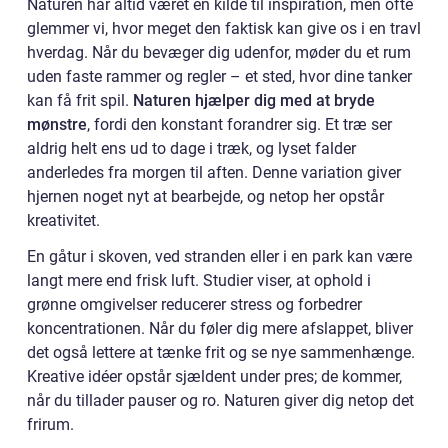
Naturen har altid været en kilde til inspiration, men ofte
glemmer vi, hvor meget den faktisk kan give os i en travl
hverdag. Når du bevæger dig udenfor, møder du et rum
uden faste rammer og regler – et sted, hvor dine tanker
kan få frit spil.
Naturen hjælper dig med at bryde
mønstre
, fordi den konstant forandrer sig. Et træ ser
aldrig helt ens ud to dage i træk, og lyset falder
anderledes fra morgen til aften. Denne variation giver
hjernen noget nyt at bearbejde, og netop her opstår
kreativitet.
En gåtur i skoven, ved stranden eller i en park kan være
langt mere end frisk luft. Studier viser, at ophold i
grønne omgivelser reducerer stress og forbedrer
koncentrationen. Når du føler dig mere afslappet, bliver
det også lettere at tænke frit og se nye sammenhænge.
Kreative idéer opstår sjældent under pres; de kommer,
når du tillader pauser og ro. Naturen giver dig netop det
frirum.