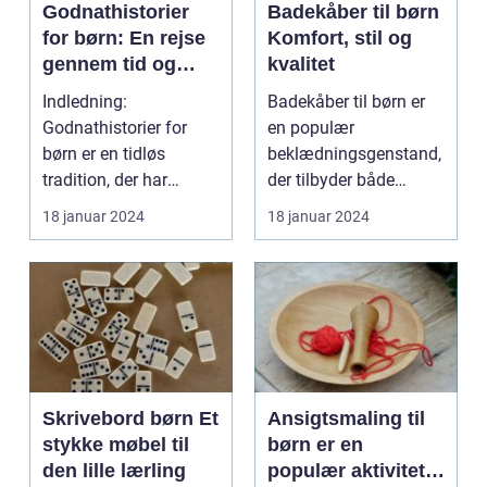
Godnathistorier
Badekåber til børn
for børn: En rejse
Komfort, stil og
gennem tid og
kvalitet
fantasi
Indledning:
Badekåber til børn er
Godnathistorier for
en populær
børn er en tidløs
beklædningsgenstand,
tradition, der har
der tilbyder både
beriget generationer af
komfort og stil. Uanset
18 januar 2024
18 januar 2024
små læs...
om d...
Skrivebord børn Et
Ansigtsmaling til
stykke møbel til
børn er en
den lille lærling
populær aktivitet,