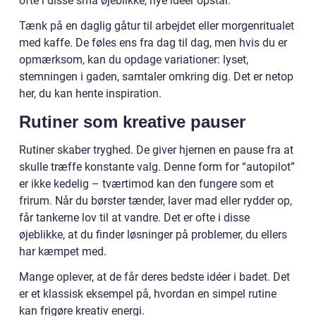
ofte i disse små øjeblikke, nye idéer opstår.
Tænk på en daglig gåtur til arbejdet eller morgenritualet
med kaffe. De føles ens fra dag til dag, men hvis du er
opmærksom, kan du opdage variationer: lyset,
stemningen i gaden, samtaler omkring dig. Det er netop
her, du kan hente inspiration.
Rutiner som kreative pauser
Rutiner skaber tryghed. De giver hjernen en pause fra at
skulle træffe konstante valg. Denne form for “autopilot”
er ikke kedelig – tværtimod kan den fungere som et
frirum. Når du børster tænder, laver mad eller rydder op,
får tankerne lov til at vandre. Det er ofte i disse
øjeblikke, at du finder løsninger på problemer, du ellers
har kæmpet med.
Mange oplever, at de får deres bedste idéer i badet. Det
er et klassisk eksempel på, hvordan en simpel rutine
kan frigøre kreativ energi.