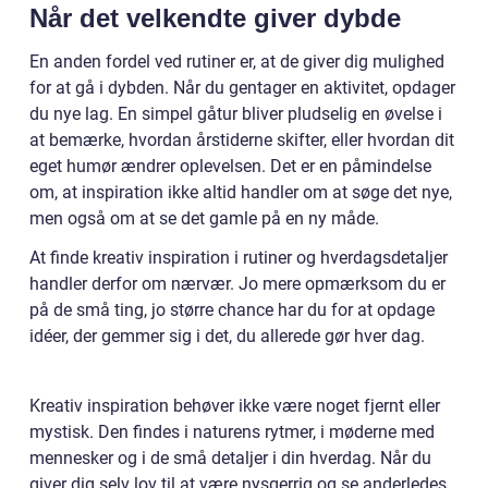
Når det velkendte giver dybde
En anden fordel ved rutiner er, at de giver dig mulighed
for at gå i dybden. Når du gentager en aktivitet, opdager
du nye lag. En simpel gåtur bliver pludselig en øvelse i
at bemærke, hvordan årstiderne skifter, eller hvordan dit
eget humør ændrer oplevelsen. Det er en påmindelse
om, at inspiration ikke altid handler om at søge det nye,
men også om at se det gamle på en ny måde.
At finde kreativ inspiration i rutiner og hverdagsdetaljer
handler derfor om nærvær. Jo mere opmærksom du er
på de små ting, jo større chance har du for at opdage
idéer, der gemmer sig i det, du allerede gør hver dag.
Kreativ inspiration behøver ikke være noget fjernt eller
mystisk. Den findes i naturens rytmer, i møderne med
mennesker og i de små detaljer i din hverdag. Når du
giver dig selv lov til at være nysgerrig og se anderledes