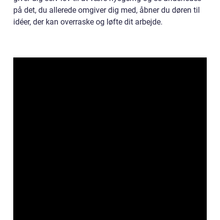
på det, du allerede omgiver dig med, åbner du døren til
idéer, der kan overraske og løfte dit arbejde.