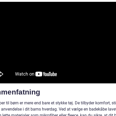
menfatning
r til børn er mere end bare et stykke tøj. De tilbyder komfort, sti
k anvendelse i dit barns hverdag. Ved at vælge en badekåbe lave
 lette materialer som mikrofiber eller fleece, kan du sikre, at dit 