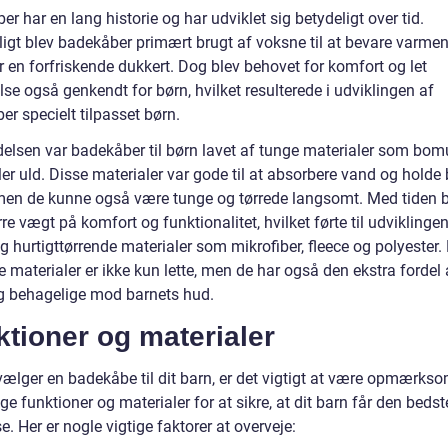
r har en lang historie og har udviklet sig betydeligt over tid.
igt blev badekåber primært brugt af voksne til at bevare varmen 
r en forfriskende dukkert. Dog blev behovet for komfort og let
e også genkendt for børn, hvilket resulterede i udviklingen af
r specielt tilpasset børn.
delsen var badekåber til børn lavet af tunge materialer som bom
ller uld. Disse materialer var gode til at absorbere vand og holde
men de kunne også være tunge og tørrede langsomt. Med tiden b
rre vægt på komfort og funktionalitet, hvilket førte til udviklinge
og hurtigttørrende materialer som mikrofiber, fleece og polyester.
 materialer er ikke kun lette, men de har også den ekstra fordel
g behagelige mod barnets hud.
tioner og materialer
vælger en badekåbe til dit barn, er det vigtigt at være opmærks
ige funktioner og materialer for at sikre, at dit barn får den bedst
e. Her er nogle vigtige faktorer at overveje: