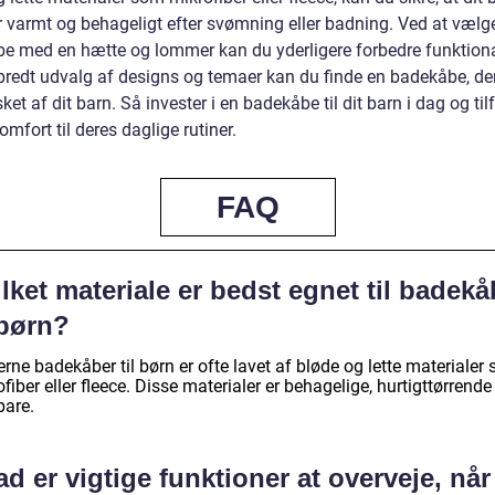
er varmt og behageligt efter svømning eller badning. Ved at vælg
e med en hætte og lommer kan du yderligere forbedre funktiona
bredt udvalg af designs og temaer kan du finde en badekåbe, der
ket af dit barn. Så invester i en badekåbe til dit barn i dag og til
komfort til deres daglige rutiner.
FAQ
lket materiale er bedst egnet til badekå
 børn?
ne badekåber til børn er ofte lavet af bløde og lette materialer
fiber eller fleece. Disse materialer er behagelige, hurtigttørrende
bare.
d er vigtige funktioner at overveje, når