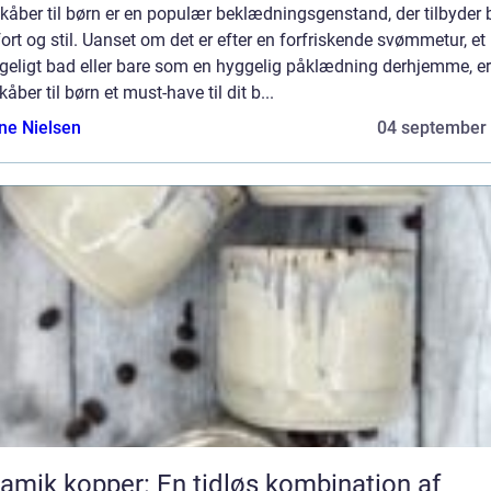
kåber til børn er en populær beklædningsgenstand, der tilbyder
rt og stil. Uanset om det er efter en forfriskende svømmetur, et
geligt bad eller bare som en hyggelig påklædning derhjemme, er
åber til børn et must-have til dit b...
ine Nielsen
04 september
amik kopper: En tidløs kombination af