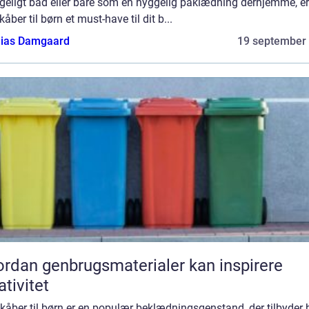
geligt bad eller bare som en hyggelig påklædning derhjemme, er
åber til børn et must-have til dit b...
ias Damgaard
19 september
rdan genbrugsmaterialer kan inspirere
ativitet
kåber til børn er en populær beklædningsgenstand, der tilbyder