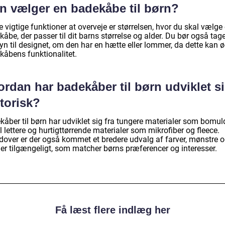
n vælger en badekåbe til børn?
 vigtige funktioner at overveje er størrelsen, hvor du skal vælge
åbe, der passer til dit barns størrelse og alder. Du bør også tag
yn til designet, om den har en hætte eller lommer, da dette kan 
kåbens funktionalitet.
rdan har badekåber til børn udviklet s
torisk?
kåber til børn har udviklet sig fra tungere materialer som bomul
il lettere og hurtigttørrende materialer som mikrofiber og fleece.
dover er der også kommet et bredere udvalg af farver, mønstre 
er tilgængeligt, som matcher børns præferencer og interesser.
Få læst flere indlæg her