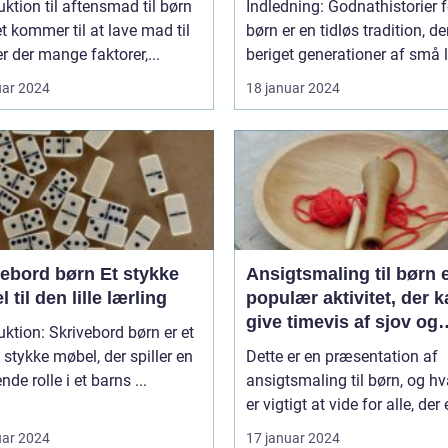
uktion til aftensmad til børn
Indledning: Godnathistorier f
t kommer til at lave mad til
børn er en tidløs tradition, de
er der mange faktorer,...
beriget generationer af små l
uar 2024
18 januar 2024
ord børn Et stykke
Ansigtsmaling til børn 
 til den lille lærling
populær aktivitet, der 
give timevis af sjov og
uktion: Skrivebord børn er et
kreativitet
t stykke møbel, der spiller en
Dette er en præsentation af
nde rolle i et barns ...
ansigtsmaling til børn, og h
er vigtigt at vide for alle, der e
uar 2024
17 januar 2024