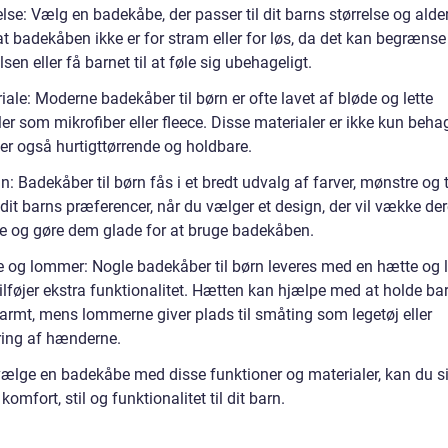
else: Vælg en badekåbe, der passer til dit barns størrelse og alder
 at badekåben ikke er for stram eller for løs, da det kan begrænse
en eller få barnet til at føle sig ubehageligt.
iale: Moderne badekåber til børn er ofte lavet af bløde og lette
er som mikrofiber eller fleece. Disse materialer er ikke kun behag
er også hurtigttørrende og holdbare.
n: Badekåber til børn fås i et bredt udvalg af farver, mønstre og
dit barns præferencer, når du vælger et design, der vil vække de
se og gøre dem glade for at bruge badekåben.
e og lommer: Nogle badekåber til børn leveres med en hætte og
tilføjer ekstra funktionalitet. Hætten kan hjælpe med at holde ba
armt, mens lommerne giver plads til småting som legetøj eller
ing af hænderne.
vælge en badekåbe med disse funktioner og materialer, kan du s
komfort, stil og funktionalitet til dit barn.