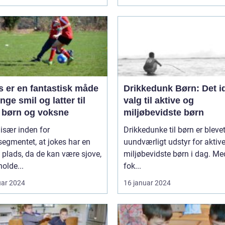
s er en fantastisk måde
Drikkedunk Børn: Det i
inge smil og latter til
valg til aktive og
 børn og voksne
miljøbevidste børn
 især inden for
Drikkedunke til børn er blevet
egmentet, at jokes har en
uundværligt udstyr for aktiv
 plads, da de kan være sjove,
miljøbevidste børn i dag. Me
olde...
fok...
uar 2024
16 januar 2024