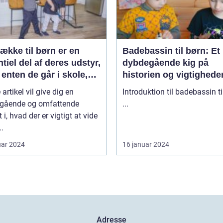
ække til børn er en
Badebassin til børn: Et
tiel del af deres udstyr,
dybdegående kig på
enten de går i skole,
historien og vigtighede
ger i udflugter eller
dette populære tilbehør
artikel vil give dig en
Introduktion til badebassin ti
r
gående og omfattende
...
t i, hvad der er vigtigt at vide
..
uar 2024
16 januar 2024
Adresse