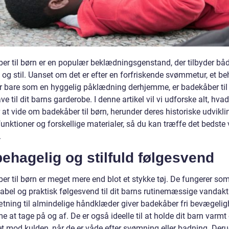
er til børn er en populær beklædningsgenstand, der tilbyder bå
og stil. Uanset om det er efter en forfriskende svømmetur, et be
er bare som en hyggelig påklædning derhjemme, er badekåber til 
e til dit barns garderobe. I denne artikel vil vi udforske alt, hva
 at vide om badekåber til børn, herunder deres historiske udvikli
funktioner og forskellige materialer, så du kan træffe det bedste 
.
ehagelig og stilfuld følgesvend
er til børn er meget mere end blot et stykke tøj. De fungerer so
bel og praktisk følgesvend til dit barns rutinemæssige vandaktiv
tning til almindelige håndklæder giver badekåber fri bevægeli
 at tage på og af. De er også ideelle til at holde dit barn varmt
et mod kulden, når de er våde efter svømning eller badning. Der