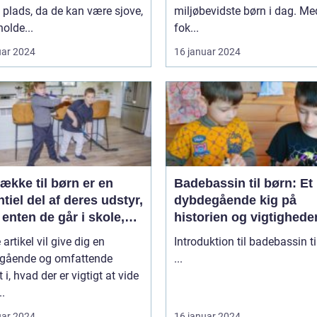
 plads, da de kan være sjove,
miljøbevidste børn i dag. Me
olde...
fok...
uar 2024
16 januar 2024
ække til børn er en
Badebassin til børn: Et
tiel del af deres udstyr,
dybdegående kig på
enten de går i skole,
historien og vigtighede
ger i udflugter eller
dette populære tilbehør
artikel vil give dig en
Introduktion til badebassin ti
r
gående og omfattende
...
t i, hvad der er vigtigt at vide
..
uar 2024
16 januar 2024