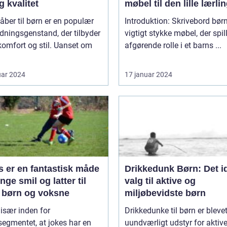
og kvalitet
møbel til den lille lærli
ber til børn er en populær
Introduktion: Skrivebord børn
ningsgenstand, der tilbyder
vigtigt stykke møbel, der spil
omfort og stil. Uanset om
afgørende rolle i et barns ...
uar 2024
17 januar 2024
s er en fantastisk måde
Drikkedunk Børn: Det i
inge smil og latter til
valg til aktive og
 børn og voksne
miljøbevidste børn
 især inden for
Drikkedunke til børn er blevet
egmentet, at jokes har en
uundværligt udstyr for aktiv