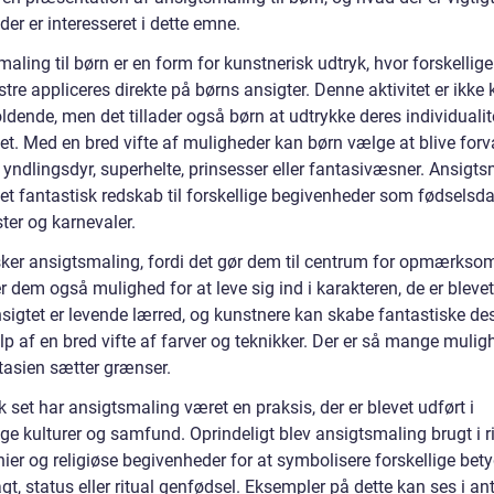
, der er interesseret i dette emne.
aling til børn er en form for kunstnerisk udtryk, hvor forskellige
re appliceres direkte på børns ansigter. Denne aktivitet er ikke
dende, men det tillader også børn at udtrykke deres individualit
tet. Med en bred vifte af muligheder kan børn vælge at blive forv
s yndlingsdyr, superhelte, prinsesser eller fantasivæsner. Ansigt
et fantastisk redskab til forskellige begivenheder som fødselsda
ter og karnevaler.
sker ansigtsmaling, fordi det gør dem til centrum for opmærkso
r dem også mulighed for at leve sig ind i karakteren, de er bleve
sigtet er levende lærred, og kunstnere kan skabe fantastiske de
p af en bred vifte af farver og teknikker. Der er så mange muligh
tasien sætter grænser.
k set har ansigtsmaling været en praksis, der er blevet udført i
ige kulturer og samfund. Oprindeligt blev ansigtsmaling brugt i ri
ier og religiøse begivenheder for at symbolisere forskellige bet
, status eller ritual genfødsel. Eksempler på dette kan ses i an