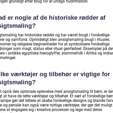
gen grundigt efter brug for at undgå hudirritation.
d er nogle af de historiske rødder af
sigtsmaling?
tsmaling har historiske rødder og har været brugt i forskellige
rer og samfund. Oprindeligt blev ansigtsmaling brugt i ritualer,
onier og religiøse begivenheder for at symbolisere forskellige
dninger som magt, status eller ritual genfødsel. Eksempler på de
es i antikke egyptiske hieroglyffer, stammefolk i Afrika og indi
smalinger.
lke værktøjer og tilbehør er vigtige for
sigtsmaling?
at opnå den optimale oplevelse med ansigtsmaling til børn, er de
gt at have de rette værktøjer og tilbehør. Et sæt af forskellige bør
ampe gør det lettere at skabe forskellige designs og blande farv
e og pensler kan også være nyttige værktøjer, der gør det muligt
ene at engagere sig i kreative processer og lege med deres