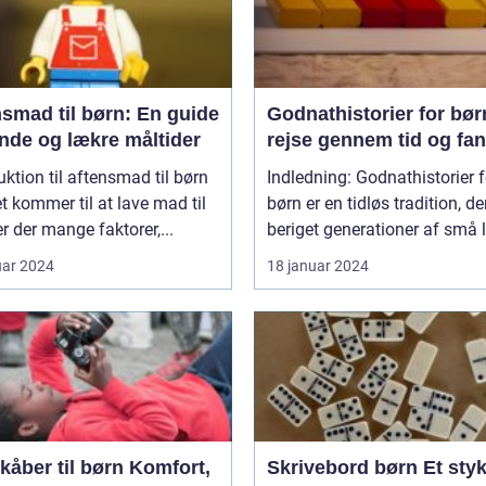
smad til børn: En guide
Godnathistorier for bør
unde og lækre måltider
rejse gennem tid og fan
uktion til aftensmad til børn
Indledning: Godnathistorier f
t kommer til at lave mad til
børn er en tidløs tradition, de
er der mange faktorer,...
beriget generationer af små l
uar 2024
18 januar 2024
er til børn Komfort,
Skrivebord børn Et stykke