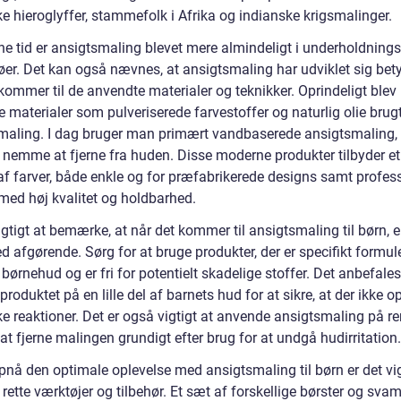
e hieroglyffer, stammefolk i Afrika og indianske krigsmalinger.
ne tid er ansigtsmaling blevet mere almindeligt i underholdnings
øer. Det kan også nævnes, at ansigtsmaling har udviklet sig bety
kommer til de anvendte materialer og teknikker. Oprindeligt blev
e materialer som pulveriserede farvestoffer og naturlig olie brugt 
maling. I dag bruger man primært vandbaserede ansigtsmaling, 
g nemme at fjerne fra huden. Disse moderne produkter tilbyder et
af farver, både enkle og for præfabrikerede designs samt profess
med høj kvalitet og holdbarhed.
igtigt at bemærke, at når det kommer til ansigtsmaling til børn, e
d afgørende. Sørg for at bruge produkter, der er specifikt formuler
børnehud og er fri for potentielt skadelige stoffer. Det anbefale
 produktet på en lille del af barnets hud for at sikre, at der ikke o
ke reaktioner. Det er også vigtigt at anvende ansigtsmaling på re
at fjerne malingen grundigt efter brug for at undgå hudirritation.
pnå den optimale oplevelse med ansigtsmaling til børn er det vig
rette værktøjer og tilbehør. Et sæt af forskellige børster og sva