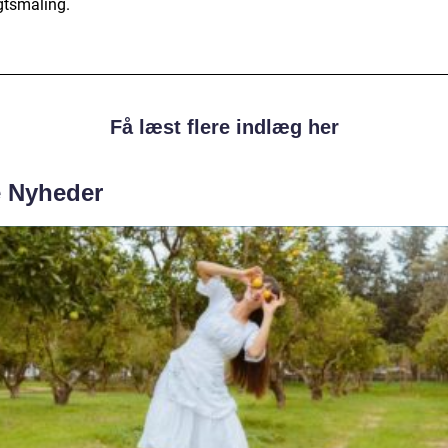
gtsmaling.
Få læst flere indlæg her
e Nyheder