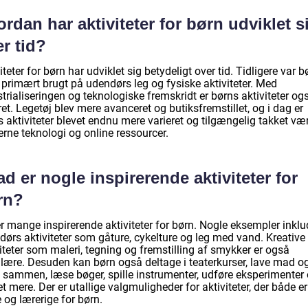
rdan har aktiviteter for børn udviklet s
r tid?
iteter for børn har udviklet sig betydeligt over tid. Tidligere var b
d primært brugt på udendørs leg og fysiske aktiviteter. Med
trialiseringen og teknologiske fremskridt er børns aktiviteter og
t. Legetøj blev mere avanceret og butiksfremstillet, og i dag er
 aktiviteter blevet endnu mere varieret og tilgængelig takket væ
rne teknologi og online ressourcer.
d er nogle inspirerende aktiviteter for
rn?
r mange inspirerende aktiviteter for børn. Nogle eksempler inklu
dørs aktiviteter som gåture, cykelture og leg med vand. Kreative
iteter som maleri, tegning og fremstilling af smykker er også
lære. Desuden kan børn også deltage i teaterkurser, lave mad o
 sammen, læse bøger, spille instrumenter, udføre eksperimenter
 mere. Der er utallige valgmuligheder for aktiviteter, der både er
 og lærerige for børn.