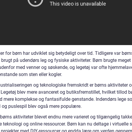
ter for børn har udviklet sig betydeligt over tid. Tidligere var børns
brugt på udendørs leg og fysiske aktiviteter. Børn brugte meget 
 udenfor med venner og søskende, og legetøj var ofte hjemmelave
enstande som sten eller kogler.
strialiseringen og teknologiske fremskridt er børns aktiviteter 
Legetøj blev mere avanceret og butiksfremstillet, hvilket tillod b
d mere komplekse og fantasifulde genstande. Indendørs lege s
l og puslespil blev også mere populære.
 børns aktiviteter blevet endnu mere varieret og tilgængelig takk
teknologi og online ressourcer. Børn kan nu deltage i virtuelle sp
e projekter med DIY-ressourcer og endda lære om verden genne