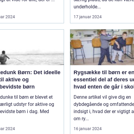
underholde...
uar 2024
17 januar 2024
edunk Børn: Det ideelle
Rygsække til børn er e
til aktive og
essentiel del af deres u
øbevidste børn
hvad enten de går i sko
deltager i udflugter elle
dunke til børn er blevet et
Denne artikel vil give dig en
rejser
rligt udstyr for aktive og
dybdegående og omfattend
evidste børn i dag. Med
indsigt i, hvad der er vigtigt 
om ry...
uar 2024
16 januar 2024