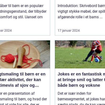
ber til børn er en populær
Introduktion: Skrivebord børn
ningsgenstand, der tilbyder
vigtigt stykke møbel, der spil
omfort og stil. Uanset om
afgørende rolle i et barns ...
uar 2024
17 januar 2024
tsmaling til børn er en
Jokes er en fantastisk
ær aktivitet, der kan
at bringe smil og latter t
timevis af sjov og
både børn og voksne
ivitet
er en præsentation af
Det er især inden for
smaling til børn, og hvad der
børnesegmentet, at jokes ha
igt at vide for alle, der er ...
særlig plads, da de kan være