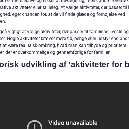
ørn er mere aktive og elsker at bevæge sig, mens andre foretræk
ative aktiviteter eller stilleleg. At vælge aktiviteter, der passer til
ghed, øger chancen for, at de vil finde glæde og fornøjelse ved
ten.
gså vigtigt at vælge aktiviteter, der passer til familiens livsstil og
er. Nogle aktiviteter kræver mere tid, penge eller udstyr end andr
gt at være realistisk omkring, hvad man kan tilbyde og prioritere
ter, der er overkommelige og gennemførlige for familien.
orisk udvikling af ‘aktiviteter for 