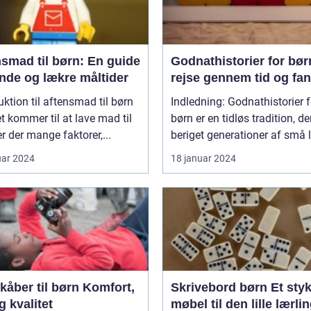
smad til børn: En guide
Godnathistorier for bør
unde og lækre måltider
rejse gennem tid og fan
uktion til aftensmad til børn
Indledning: Godnathistorier f
t kommer til at lave mad til
børn er en tidløs tradition, de
er der mange faktorer,...
beriget generationer af små l
uar 2024
18 januar 2024
er til børn Komfort,
Skrivebord børn Et stykke
og kvalitet
møbel til den lille lærli