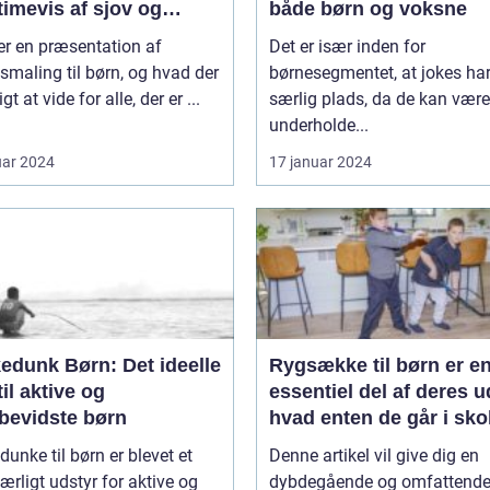
timevis af sjov og
både børn og voksne
ivitet
er en præsentation af
Det er især inden for
smaling til børn, og hvad der
børnesegmentet, at jokes ha
igt at vide for alle, der er ...
særlig plads, da de kan være
underholde...
uar 2024
17 januar 2024
edunk Børn: Det ideelle
Rygsække til børn er e
til aktive og
essentiel del af deres u
øbevidste børn
hvad enten de går i sko
deltager i udflugter elle
dunke til børn er blevet et
Denne artikel vil give dig en
rejser
rligt udstyr for aktive og
dybdegående og omfattend