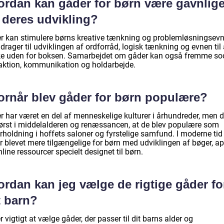
ordan kan gåder for børn være gavnlig
 deres udvikling?
r kan stimulere børns kreative tænkning og problemløsningsevn
drager til udviklingen af ordforråd, logisk tænkning og evnen til 
e uden for boksen. Samarbejdet om gåder kan også fremme soc
raktion, kommunikation og holdarbejde.
ornår blev gåder for børn populære?
r har været en del af menneskelige kulturer i århundreder, men d
først i middelalderen og renæssancen, at de blev populære som
holdning i hoffets saloner og fyrstelige samfund. I moderne tid 
r blevet mere tilgængelige for børn med udviklingen af bøger, a
line ressourcer specielt designet til børn.
rdan kan jeg vælge de rigtige gåder fo
t barn?
r vigtigt at vælge gåder, der passer til dit barns alder og