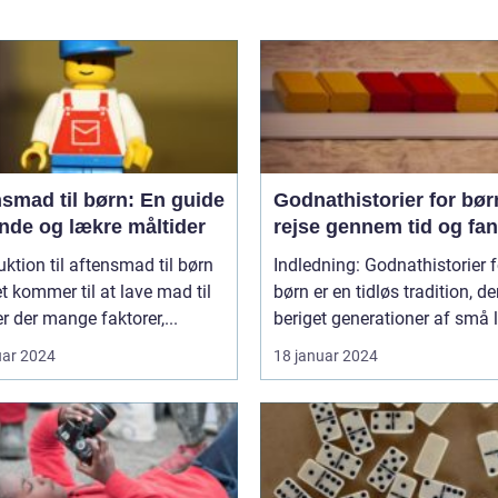
smad til børn: En guide
Godnathistorier for bør
unde og lækre måltider
rejse gennem tid og fan
uktion til aftensmad til børn
Indledning: Godnathistorier f
t kommer til at lave mad til
børn er en tidløs tradition, de
er der mange faktorer,...
beriget generationer af små l
uar 2024
18 januar 2024