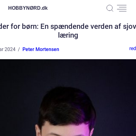
HOBBYNØRD.
dk
er for børn: En spændende verden af sjo
læring
red
ar 2024
Peter Mortensen