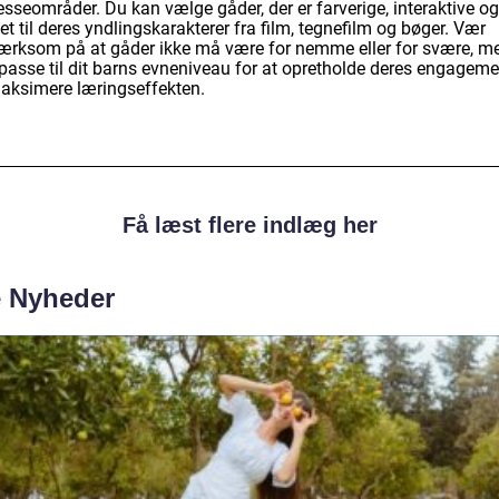
esseområder. Du kan vælge gåder, der er farverige, interaktive og
et til deres yndlingskarakterer fra film, tegnefilm og bøger. Vær
rksom på at gåder ikke må være for nemme eller for svære, m
 passe til dit barns evneniveau for at opretholde deres engageme
aksimere læringseffekten.
Få læst flere indlæg her
e Nyheder