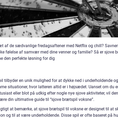
ræt af de sædvanlige fredagsaftener med Netflix og chill? Savne
ske følelse af samvær med dine venner og familie? Så er sjove b
ne den perfekte løsning for dig
pil tilbyder en unik mulighed for at dykke ned i underholdende o
e situationer, hvor latteren altid er i højsædet. Uanset om du e
tusiast eller blot på udkig efter nogle nye sjove aktiviteter, vil de
være din ultimative guide til “sjove brætspil voksne”.
igtigt at bemærke, at sjove brætspil til voksne er designet til at 
ion og til at være underholdende. Disse spil er ofte baseret på hu