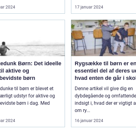
uar 2024
17 januar 2024
edunk Børn: Det ideelle
Rygsække til børn er e
til aktive og
essentiel del af deres u
øbevidste børn
hvad enten de går i sko
deltager i udflugter elle
dunke til børn er blevet et
Denne artikel vil give dig en
rejser
rligt udstyr for aktive og
dybdegående og omfattend
evidste børn i dag. Med
indsigt i, hvad der er vigtigt 
om ry...
uar 2024
16 januar 2024