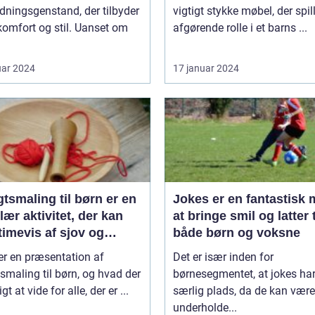
ningsgenstand, der tilbyder
vigtigt stykke møbel, der spil
omfort og stil. Uanset om
afgørende rolle i et barns ...
uar 2024
17 januar 2024
tsmaling til børn er en
Jokes er en fantastisk
ær aktivitet, der kan
at bringe smil og latter t
timevis af sjov og
både børn og voksne
ivitet
er en præsentation af
Det er især inden for
smaling til børn, og hvad der
børnesegmentet, at jokes ha
igt at vide for alle, der er ...
særlig plads, da de kan være
underholde...