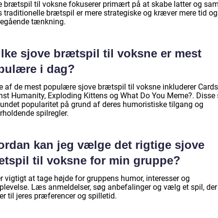
e brætspil til voksne fokuserer primært på at skabe latter og sa
traditionelle brætspil er mere strategiske og kræver mere tid og
egående tænkning.
lke sjove brætspil til voksne er mest
pulære i dag?
e af de mest populære sjove brætspil til voksne inkluderer Cards
nst Humanity, Exploding Kittens og What Do You Meme?. Disse 
vundet popularitet på grund af deres humoristiske tilgang og
rholdende spilregler.
rdan kan jeg vælge det rigtige sjove
tspil til voksne for min gruppe?
r vigtigt at tage højde for gruppens humor, interesser og
plevelse. Læs anmeldelser, søg anbefalinger og vælg et spil, der
r til jeres præferencer og spilletid.