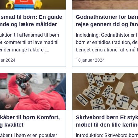
smad til børn: En guide
Godnathistorier for bør
unde og lækre måltider
rejse gennem tid og fan
uktion til aftensmad til børn
Indledning: Godnathistorier f
t kommer til at lave mad til
børn er en tidløs tradition, de
er der mange faktorer,...
beriget generationer af små l
uar 2024
18 januar 2024
er til børn Komfort,
Skrivebord børn Et stykke
og kvalitet
møbel til den lille lærli
ber til børn er en populær
Introduktion: Skrivebord børn