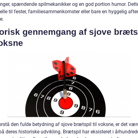
inger, spændende spilmekanikker og en god portion humor. Dett
elle til fester, familiesammenkomster eller bare en hyggelig aft
e.
torisk gennemgang af sjove bræts
voksne
orstå den fulde betydning af sjove brætspil til voksne, er det vær
på deres historiske udvikling. Brætspil har eksisteret i århundred