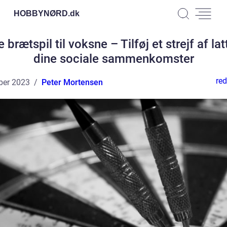
HOBBYNØRD.
dk
 brætspil til voksne – Tilføj et strejf af latt
dine sociale sammenkomster
red
ber 2023
Peter Mortensen