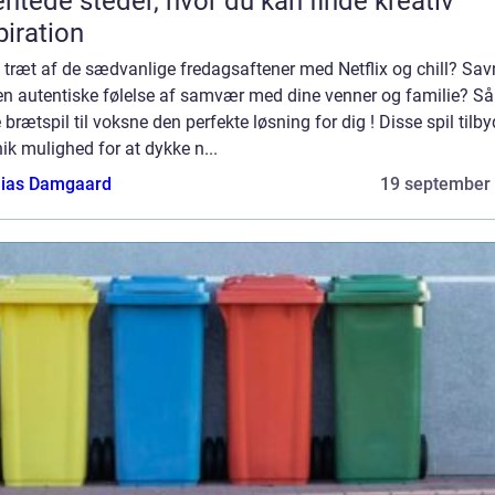
ntede steder, hvor du kan finde kreativ
piration
 træt af de sædvanlige fredagsaftener med Netflix og chill? Sav
en autentiske følelse af samvær med dine venner og familie? Så
 brætspil til voksne den perfekte løsning for dig ! Disse spil tilby
ik mulighed for at dykke n...
ias Damgaard
19 september