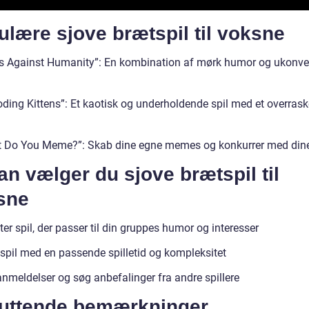
lære sjove brætspil til voksne
s Against Humanity”: En kombination af mørk humor og ukonve
oding Kittens”: Et kaotisk og underholdende spil med et overras
 Do You Meme?”: Skab dine egne memes og konkurrer med din
n vælger du sjove brætspil til
sne
ter spil, der passer til din gruppes humor og interesser
spil med en passende spilletid og kompleksitet
nmeldelser og søg anbefalinger fra andre spillere
luttende bemærkninger