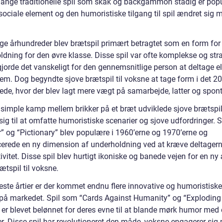
nge traditionelle spil som skak og backgammon stadig er pop
sociale element og den humoristiske tilgang til spil ændret sig 
lige århundreder blev brætspil primært betragtet som en form for
dning for den øvre klasse. Disse spil var ofte komplekse og stra
gjorde det vanskeligt for den gennemsnitlige person at deltage el
em. Dog begyndte sjove brætspil til voksne at tage form i det 20
ede, hvor der blev lagt mere vægt på samarbejde, latter og spont
 simple kamp mellem brikker på et bræt udviklede sjove brætspil 
ig til at omfatte humoristiske scenarier og sjove udfordringer. 
r” og “Pictionary” blev populære i 1960’erne og 1970’erne og
cerede en ny dimension af underholdning ved at kræve deltagern
ivitet. Disse spil blev hurtigt ikoniske og banede vejen for en ny
ætspil til voksne.
este årtier er der kommet endnu flere innovative og humoristiske s
på markedet. Spil som “Cards Against Humanity” og “Exploding
 er blevet belønnet for deres evne til at blande mørk humor med 
er. Disse spil har revolutioneret den måde, voksne engagerer sig