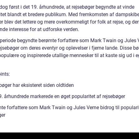
dog først i det 19. århundrede, at rejsebøger begyndte at vinde
itet blandt et bredere publikum. Med fremkomsten af dampskib
r blev det lettere og mere overkommeligt for folk at rejse, og de
nde interesse for at udforske verden.
 periode begyndte berømte forfattere som Mark Twain og Jules 
ejsebøger om deres eventyr og oplevelser i fjerne lande. Disse bø
populære og inspirerede utallige mennesker til at kaste sig ud i 
ints:
øger har eksisteret siden oldtiden
9. århundrede markerede en øget popularitet af rejsebøger
te forfattere som Mark Twain og Jules Verne bidrog til populari
ger