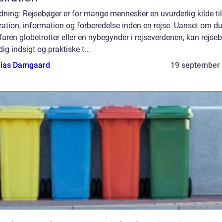
dning: Rejsebøger er for mange mennesker en uvurderlig kilde til
ration, information og forberedelse inden en rejse. Uanset om du
faren globetrotter eller en nybegynder i rejseverdenen, kan rejse
dig indsigt og praktiske t...
ias Damgaard
19 september