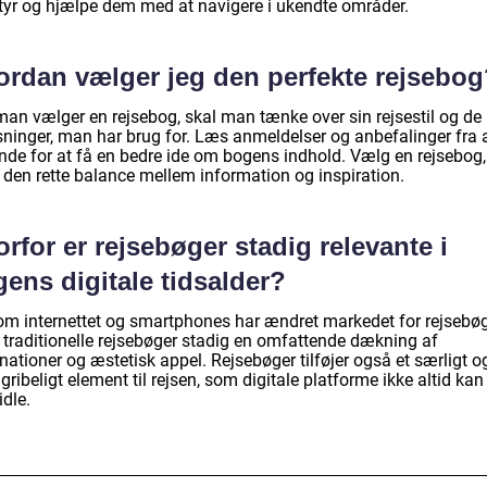
tyr og hjælpe dem med at navigere i ukendte områder.
ordan vælger jeg den perfekte rejsebog
man vælger en rejsebog, skal man tænke over sin rejsestil og de
sninger, man har brug for. Læs anmeldelser og anbefalinger fra 
ende for at få en bedre ide om bogens indhold. Vælg en rejsebog,
r den rette balance mellem information og inspiration.
rfor er rejsebøger stadig relevante i
ens digitale tidsalder?
om internettet og smartphones har ændret markedet for rejsebøg
r traditionelle rejsebøger stadig en omfattende dækning af
nationer og æstetisk appel. Rejsebøger tilføjer også et særligt o
ribeligt element til rejsen, som digitale platforme ikke altid kan
dle.