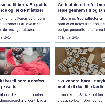
smad til børn: En guide
Godnathistorier for bør
unde og lækre måltider
rejse gennem tid og fan
uktion til aftensmad til børn
Indledning: Godnathistorier f
t kommer til at lave mad til
børn er en tidløs tradition, de
er der mange faktorer,...
beriget generationer af små l
uar 2024
18 januar 2024
er til børn Komfort,
Skrivebord børn Et stykke
og kvalitet
møbel til den lille lærli
ber til børn er en populær
Introduktion: Skrivebord børn
ningsgenstand, der tilbyder
vigtigt stykke møbel, der spil