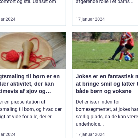
omfort og stil. Uanset om
afgørende rolle i et barns ...
uar 2024
17 januar 2024
tsmaling til børn er en
Jokes er en fantastisk
ær aktivitet, der kan
at bringe smil og latter t
timevis af sjov og
både børn og voksne
ivitet
er en præsentation af
Det er især inden for
smaling til børn, og hvad der
børnesegmentet, at jokes ha
igt at vide for alle, der er ...
særlig plads, da de kan være
underholde...
uar 2024
17 januar 2024