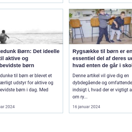
edunk Børn: Det ideelle
Rygsække til børn er e
til aktive og
essentiel del af deres u
øbevidste børn
hvad enten de går i sko
deltager i udflugter elle
dunke til børn er blevet et
Denne artikel vil give dig en
rejser
rligt udstyr for aktive og
dybdegående og omfattend
evidste børn i dag. Med
indsigt i, hvad der er vigtigt 
om ry...
uar 2024
16 januar 2024