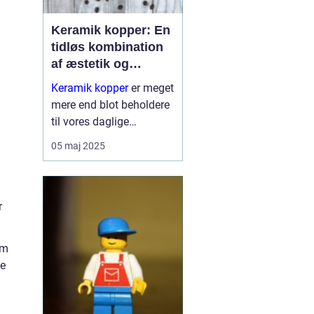
Keramik kopper: En
tidløs kombination
af æstetik og
funktionalitet
Keramik kopper
er meget
mere end blot beholdere
til vores daglige
koffeinindtag. De
05 maj 2025
repræsenterer en dyb
tradition for kunst og
håndvæ...
r
om
le