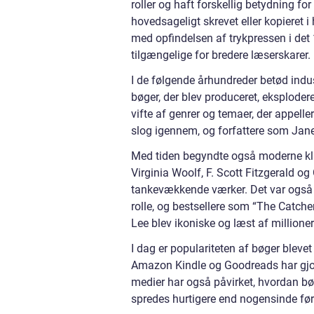
roller og haft forskellig betydning fo
hovedsageligt skrevet eller kopieret i
med opfindelsen af trykpressen i det 
tilgængelige for bredere læserskarer.
I de følgende århundreder betød indu
bøger, der blev produceret, eksploder
vifte af genrer og temaer, der appelle
slog igennem, og forfattere som Jan
Med tiden begyndte også moderne kla
Virginia Woolf, F. Scott Fitzgerald o
tankevækkende værker. Det var også i
rolle, og bestsellere som “The Catcher
Lee blev ikoniske og læst af millione
I dag er populariteten af bøger blevet
Amazon Kindle og Goodreads har gjort
medier har også påvirket, hvordan bø
spredes hurtigere end nogensinde før