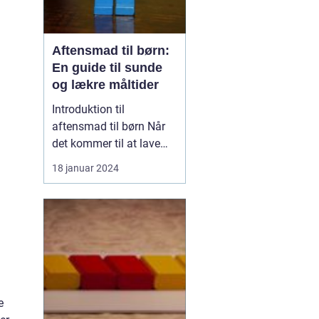
Aftensmad til børn:
En guide til sunde
og lækre måltider
Introduktion til
aftensmad til børn Når
det kommer til at lave
mad til børn, er der
18 januar 2024
mange faktorer, der
spiller ind. Det handler
ikke kun om at lave en
velsmagende og
ernæringsrig måltid, men
også om at skabe en
positiv madoplevelse,
der vil hjælpe ...
e