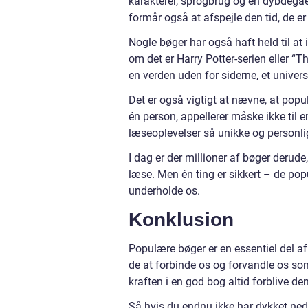
karakterer, sprogbrug og en dybdegå
formår også at afspejle den tid, de er
Nogle bøger har også haft held til at
om det er Harry Potter-serien eller “T
en verden uden for siderne, et univer
Det er også vigtigt at nævne, at popul
én person, appellerer måske ikke til e
læseoplevelser så unikke og personli
I dag er der millioner af bøger derud
læse. Men én ting er sikkert – de popul
underholde os.
Konklusion
Populære bøger er en essentiel del af
de at forbinde os og forvandle os so
kraften i en god bog altid forblive d
Så hvis du endnu ikke har dykket ned i