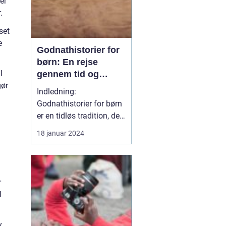
er
.
set
e
Godnathistorier for
børn: En rejse
l
gennem tid og
gør
fantasi
Indledning:
Godnathistorier for børn
er en tidløs tradition, der
har beriget generationer
18 januar 2024
af små læsere og lyttere.
Disse historier er både
underholdende og
lærerige og hører til i
r
kategorien af klassiske
l
fortællinger, der
fremkalder et smil og et
gl...
y