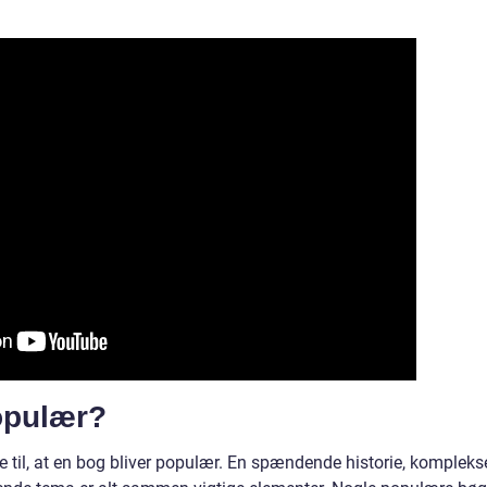
opulær?
e til, at en bog bliver populær. En spændende historie, kompleks