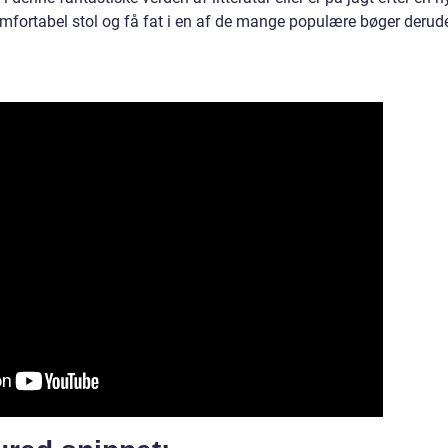
omfortabel stol og få fat i en af de mange populære bøger derud