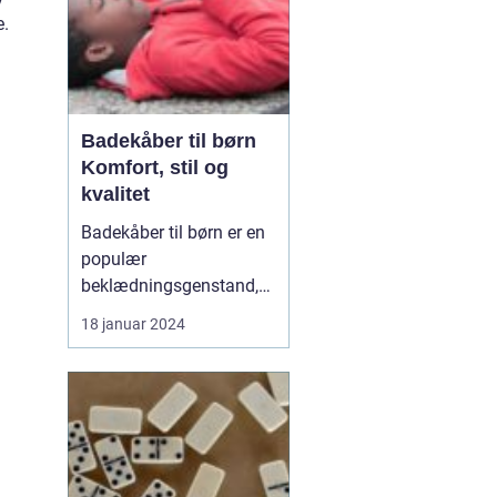
e.
Badekåber til børn
Komfort, stil og
kvalitet
Badekåber til børn er en
populær
beklædningsgenstand,
der tilbyder både
18 januar 2024
komfort og stil. Uanset
om det er efter en
forfriskende svømmetur,
et behageligt bad eller
bare som en hyggelig
påklædning derhjemme,