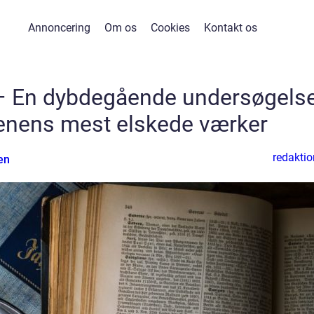
Annoncering
Om os
Cookies
Kontakt os
– En dybdegående undersøgels
enens mest elskede værker
redaktio
en