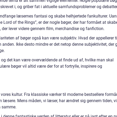
ende tema er alt sammen vigtige elementer. Nogle populære bøg
 skrevet i, og griber fat i aktuelle samfundsproblemer og debatter
 indfange læsernes fantasi og skabe helhjertede fankulturer. Uan
he Lord of the Rings”, er der nogle bøger, der har formået at skab
s, der lever videre gennem film, merchandise og fanfiction.
ariteten af bøger også kan være subjektiv. Hvad der appellerer ti
n anden. Ikke desto mindre er det netop denne subjektivitet, der 
ge.
e, og det kan være overvældende at finde ud af, hvilke man skal
ære bøger vil altid være der for at fortrylle, inspirere og
 vores kultur. Fra klassiske værker til moderne bestsellere formå
m læsere. Mens måden, vi læser, har ændret sig gennem tiden, vi
en samme.
 denne fantastiske verden af litteratur eller er på jagt efter en n