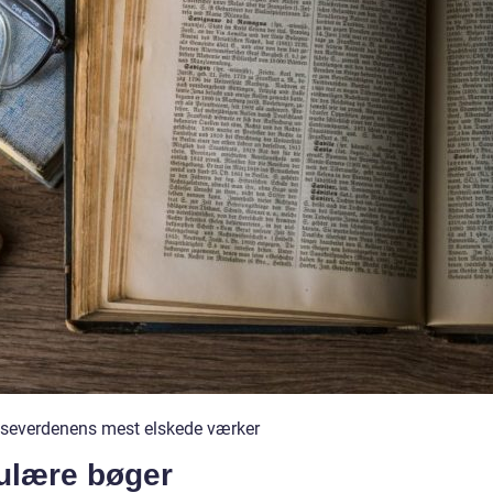
læseverdenens mest elskede værker
pulære bøger