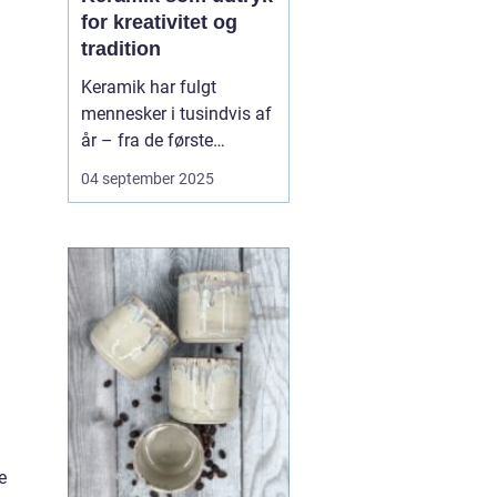
for kreativitet og
tradition
Keramik har fulgt
mennesker i tusindvis af
år – fra de første
lerkrukker til nutidens
04 september 2025
kunstneriske værker. Det
er en
håndværkstradition, der
både har praktisk og
kulturel betydning, og
som samtidig giver pla...
e