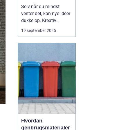
Selv når du mindst
venter det, kan nye idéer
dukke op. Kreativ
inspiration behøver ikke
19 september 2025
komme fra klassiske
kilder som bøger, kunst
eller musik. Ofte findes
den i hverdagens
detaljer, steder du måske
overser, eller si...
Hvordan
genbrugsmaterialer