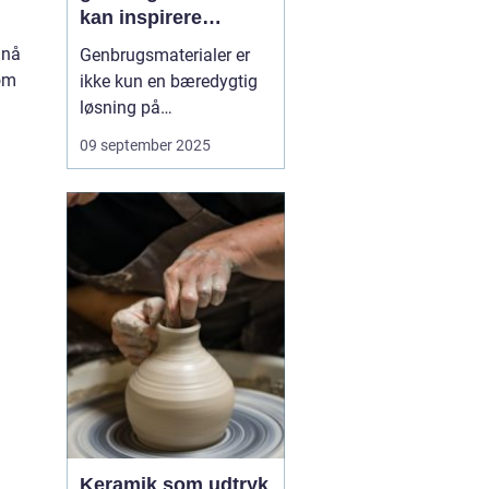
kan inspirere
kreativitet
 nå
Genbrugsmaterialer er
som
ikke kun en bæredygtig
løsning på
affaldsproblemet, de kan
09 september 2025
også være en kilde til
kreativitet. Når vi ser på
gamle glas, stofrester
eller papkasser med nye
øjne, åbner vi f...
Keramik som udtryk