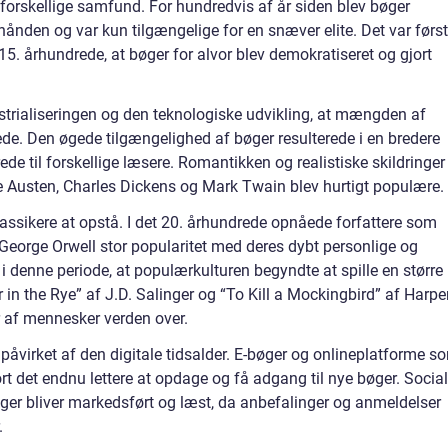
r forskellige samfund. For hundredvis af år siden blev bøger
 hånden og var kun tilgængelige for en snæver elite. Det var først
15. århundrede, at bøger for alvor blev demokratiseret og gjort
strialiseringen og den teknologiske udvikling, at mængden af
ede. Den øgede tilgængelighed af bøger resulterede i en bredere
rede til forskellige læsere. Romantikken og realistiske skildringer
e Austen, Charles Dickens og Mark Twain blev hurtigt populære.
ssikere at opstå. I det 20. århundrede opnåede forfattere som
g George Orwell stor popularitet med deres dybt personlige og
 denne periode, at populærkulturen begyndte at spille en større
 in the Rye” af J.D. Salinger og “To Kill a Mockingbird” af Harpe
r af mennesker verden over.
 påvirket af den digitale tidsalder. E-bøger og onlineplatforme s
 det endnu lettere at opdage og få adgang til nye bøger. Socia
ger bliver markedsført og læst, da anbefalinger og anmeldelser
.