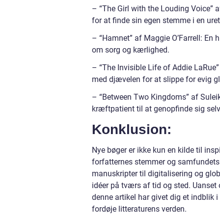
– “The Girl with the Louding Voice” 
for at finde sin egen stemme i en ure
– “Hamnet” af Maggie O’Farrell: En 
om sorg og kærlighed.
– “The Invisible Life of Addie LaRue
med djævelen for at slippe for evig g
– “Between Two Kingdoms” af Suleika 
kræftpatient til at genopfinde sig selv
Konklusion:
Nye bøger er ikke kun en kilde til in
forfatternes stemmer og samfundets u
manuskripter til digitalisering og glo
idéer på tværs af tid og sted. Uanset 
denne artikel har givet dig et indblik 
fordøje litteraturens verden.