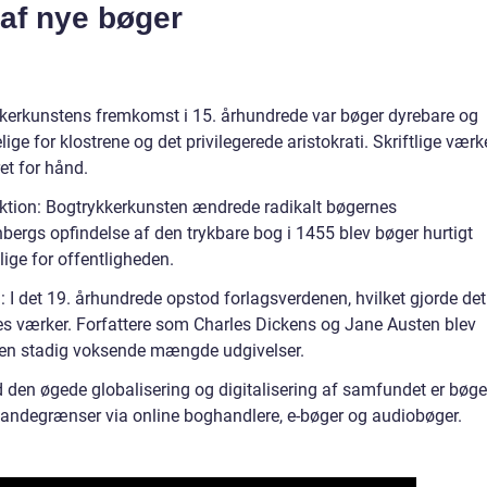
 af nye bøger
kkerkunstens fremkomst i 15. århundrede var bøger dyrebare og
e for klostrene og det privilegerede aristokrati. Skriftlige værk
ret for hånd.
tion: Bogtrykkerkunsten ændrede radikalt bøgernes
rgs opfindelse af den trykbare bog i 1455 blev bøger hurtigt
ge for offentligheden.
 det 19. århundrede opstod forlagsverdenen, hvilket gjorde det
deres værker. Forfattere som Charles Dickens og Jane Austen blev
 en stadig voksende mængde udgivelser.
d den øgede globalisering og digitalisering af samfundet er bøger
 landegrænser via online boghandlere, e-bøger og audiobøger.