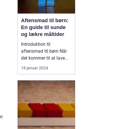
Aftensmad til børn:
En guide til sunde
og lækre måltider
Introduktion til
aftensmad til børn Når
det kommer til at lave
mad til børn, er der
18 januar 2024
mange faktorer, der
spiller ind. Det handler
ikke kun om at lave en
velsmagende og
ernæringsrig måltid, men
også om at skabe en
positiv madoplevelse,
ri
der vil hjælpe ...