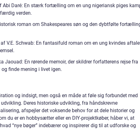
af Abi Daré: En stærk fortælling om en ung nigeriansk piges kam
tfærdig verden.
historisk roman om Shakespeares søn og den dybtfølte fortællin
” af V.E. Schwab: En fantasifuld roman om en ung kvindes aftale
lemsel.
Jaouad: En rørende memoir, der skildrer forfatterens rejse fra
 og finde mening i livet igen.
spiration og indsigt, men også en måde at føle sig forbundet med
dvikling. Deres historiske udvikling, fra håndskrevne
balisering, afspejler det voksende behov for at dele historier og
om du er en hobbysætter eller en DIY-projektkøber, håber vi, at
i hvad “nye bøger” indebærer og inspirerer dig til at udforske og