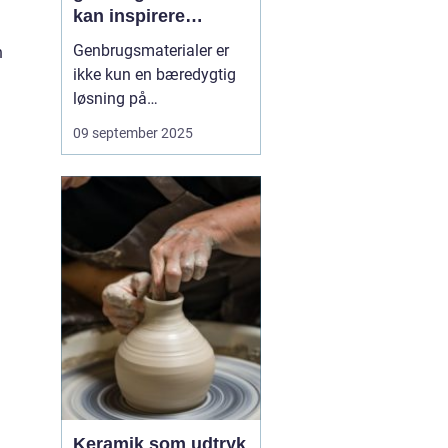
kan inspirere
kreativitet
Genbrugsmaterialer er
n
ikke kun en bæredygtig
løsning på
affaldsproblemet, de kan
09 september 2025
også være en kilde til
kreativitet. Når vi ser på
gamle glas, stofrester
eller papkasser med nye
øjne, åbner vi f...
Keramik som udtryk