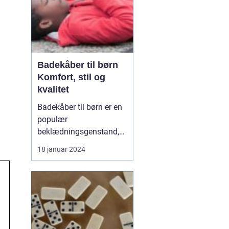
Badekåber til børn
Komfort, stil og
kvalitet
Badekåber til børn er en
populær
beklædningsgenstand,
der tilbyder både
18 januar 2024
komfort og stil. Uanset
om det er efter en
forfriskende svømmetur,
et behageligt bad eller
bare som en hyggelig
påklædning derhjemme,