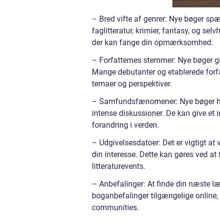
– Bred vifte af genrer: Nye bøger spæn
faglitteratur, krimier, fantasy, og sel
der kan fange din opmærksomhed.
– Forfatternes stemmer: Nye bøger giv
Mange debutanter og etablerede forfat
temaer og perspektiver.
– Samfundsfænomener: Nye bøger har 
intense diskussioner. De kan give et 
forandring i verden.
– Udgivelsesdatoer: Det er vigtigt a
din interesse. Dette kan gøres ved at 
litteraturevents.
– Anbefalinger: At finde din næste l
boganbefalinger tilgængelige online, 
communities.