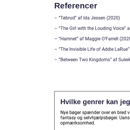
Referencer
– “Tøbrud” af Ida Jessen (2020)
– “The Girl with the Louding Voice” 
– “Hamnet” af Maggie O’Farrell (202
– “The Invisible Life of Addie LaRue
– “Between Two Kingdoms” af Sulei
Hvilke genrer kan je
Nye bøger spænder over en bred vift
fantasy og selvhjælpsbøger. Uanset
opmærksomhed.