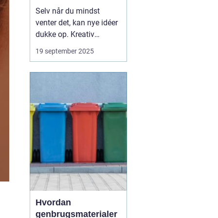
Selv når du mindst
venter det, kan nye idéer
dukke op. Kreativ
inspiration behøver ikke
19 september 2025
komme fra klassiske
kilder som bøger, kunst
eller musik. Ofte findes
den i hverdagens
detaljer, steder du måske
overser, eller si...
Hvordan
genbrugsmaterialer