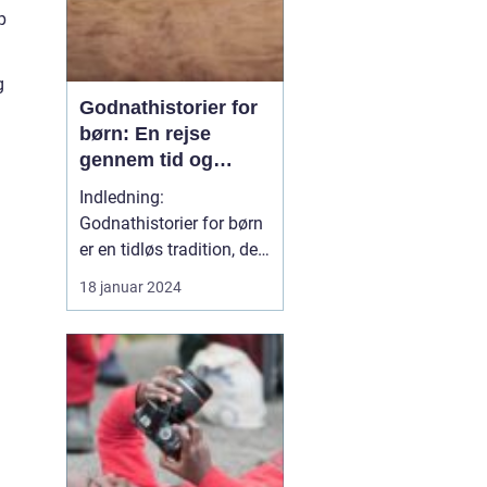
p
g
Godnathistorier for
børn: En rejse
gennem tid og
fantasi
Indledning:
Godnathistorier for børn
er en tidløs tradition, der
har beriget generationer
18 januar 2024
af små læsere og lyttere.
Disse historier er både
underholdende og
lærerige og hører til i
kategorien af klassiske
fortællinger, der
fremkalder et smil og et
gl...