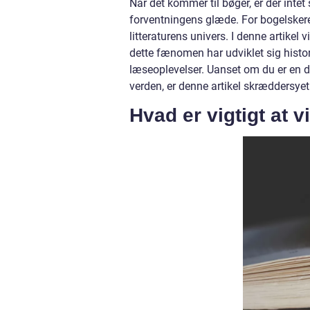
Når det kommer til bøger, er der intet
forventningens glæde. For bogelskere e
litteraturens univers. I denne artikel 
dette fænomen har udviklet sig histo
læseoplevelser. Uanset om du er en ded
verden, er denne artikel skræddersyet t
Hvad er vigtigt at 