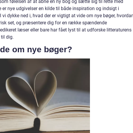
 som følelsen af at åbne en ny bog og sætte sig til rette med
r nye udgivelser en kilde til både inspiration og indsigt i
vil vi dykke ned i, hvad der er vigtigt at vide om nye bøger, hvorda
risk set, og præsentere dig for en række spændende
ikeret læser eller bare har fået lyst til at udforske litteraturens
il dig.
vide om nye bøger?