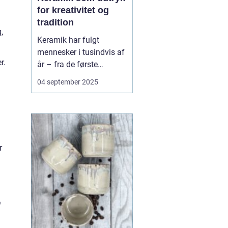
for kreativitet og
tradition
,
Keramik har fulgt
mennesker i tusindvis af
r.
år – fra de første
lerkrukker til nutidens
04 september 2025
kunstneriske værker. Det
er en
håndværkstradition, der
både har praktisk og
kulturel betydning, og
r
som samtidig giver pla...
e