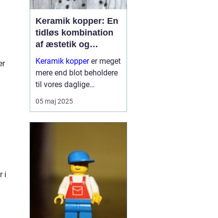
Keramik kopper: En
tidløs kombination
af æstetik og
funktionalitet
Keramik kopper
er meget
er
mere end blot beholdere
til vores daglige
koffeinindtag. De
05 maj 2025
repræsenterer en dyb
tradition for kunst og
håndvæ...
 i