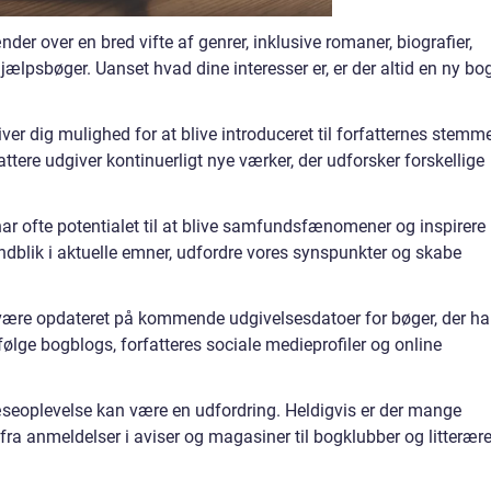
der over en bred vifte af genrer, inklusive romaner, biografier,
vhjælpsbøger. Uanset hvad dine interesser er, er der altid en ny bog
er dig mulighed for at blive introduceret til forfatternes stemme
tere udgiver kontinuerligt nye værker, der udforsker forskellige
ofte potentialet til at blive samfundsfænomener og inspirere
indblik i aktuelle emner, udfordre vores synspunkter og skabe
t være opdateret på kommende udgivelsesdatoer for bøger, der ha
følge bogblogs, forfatteres sociale medieprofiler og online
æseoplevelse kan være en udfordring. Heldigvis er der mange
fra anmeldelser i aviser og magasiner til bogklubber og litterær