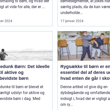
smaling til børn, og hvad der
børnesegmentet, at jokes ha
igt at vide for alle, der er ...
særlig plads, da de kan være
underholde...
uar 2024
17 januar 2024
edunk Børn: Det ideelle
Rygsække til børn er e
til aktive og
essentiel del af deres u
øbevidste børn
hvad enten de går i sko
deltager i udflugter elle
dunke til børn er blevet et
Denne artikel vil give dig en
rejser
rligt udstyr for aktive og
dybdegående og omfattend
evidste børn i dag. Med
indsigt i, hvad der er vigtigt 
om ry...