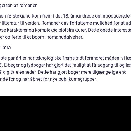
gelsen af romanen
en første gang kom frem i det 18. århundrede og introducerede
 litteratur til verden. Romaner gav forfatterne mulighed for at u
se karakterer og komplekse plotstrukturer. Dette øgede interess
r og førte til et boom i romanudgivelser.
al æra
idste par årtier har teknologiske fremskridt forandret måden, vi l
. E-bøger og lydbøger har gjort det muligt at få adgang til og l
 digitale enheder. Dette har gjort bøger mere tilgængelige end
nde før og har åbnet for nye publikumsgrupper.