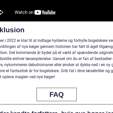
klusion
r i 2022 er klar til at indtage hylderne og fortrylle bogelskere v
viklingen af nye bøger gennem historien har ført til øget tilgæn
ation. Det kommende år byder på et væld af spændende udgivels
redsstille enhver læseoplevelse. Uanset om du er fan af bestseller-
re, nykommeres debutromaner eller ønsker at dykke ned i en ny ge
e et fantastisk år for bogelskere. Grib fat i dine læsebriller og g
 at opleve magien ved nye bøger!
FAQ