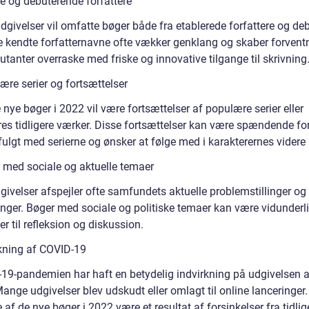
e og debuterende forfattere
udgivelser vil omfatte bøger både fra etablerede forfattere og de
 kendte forfatternavne ofte vækker genklang og skaber forventn
tanter overraske med friske og innovative tilgange til skrivning
ære serier og fortsættelser
nye bøger i 2022 vil være fortsættelser af populære serier eller
res tidligere værker. Disse fortsættelser kan være spændende for
fulgt med serierne og ønsker at følge med i karakterernes videre 
 med sociale og aktuelle temaer
givelser afspejler ofte samfundets aktuelle problemstillinger og
inger. Bøger med sociale og politiske temaer kan være vidunderl
r til refleksion og diskussion.
kning af COVID-19
-19-pandemien har haft en betydelig indvirkning på udgivelsen a
ange udgivelser blev udskudt eller omlagt til online lanceringer.
e af de nye bøger i 2022 være et resultat af forsinkelser fra tidlige