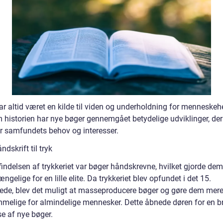
ar altid været en kilde til viden og underholdning for menneskeh
 historien har nye bøger gennemgået betydelige udviklinger, der
er samfundets behov og interesser.
ndskrift til tryk
findelsen af trykkeriet var bøger håndskrevne, hvilket gjorde de
ængelige for en lille elite. Da trykkeriet blev opfundet i det 15.
ede, blev det muligt at masseproducere bøger og gøre dem mer
melige for almindelige mennesker. Dette åbnede døren for en b
se af nye bøger.