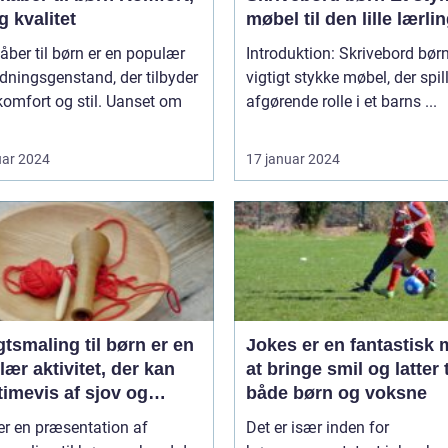
og kvalitet
møbel til den lille lærli
ber til børn er en populær
Introduktion: Skrivebord børn
ningsgenstand, der tilbyder
vigtigt stykke møbel, der spil
omfort og stil. Uanset om
afgørende rolle i et barns ...
uar 2024
17 januar 2024
tsmaling til børn er en
Jokes er en fantastisk
ær aktivitet, der kan
at bringe smil og latter t
timevis af sjov og
både børn og voksne
ivitet
er en præsentation af
Det er især inden for