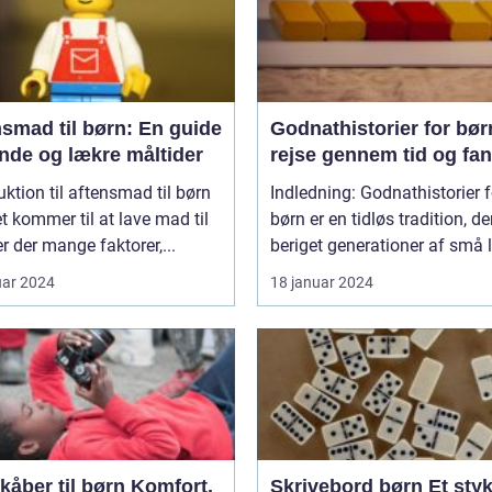
smad til børn: En guide
Godnathistorier for bør
unde og lækre måltider
rejse gennem tid og fan
uktion til aftensmad til børn
Indledning: Godnathistorier f
t kommer til at lave mad til
børn er en tidløs tradition, de
er der mange faktorer,...
beriget generationer af små l
uar 2024
18 januar 2024
er til børn Komfort,
Skrivebord børn Et stykke