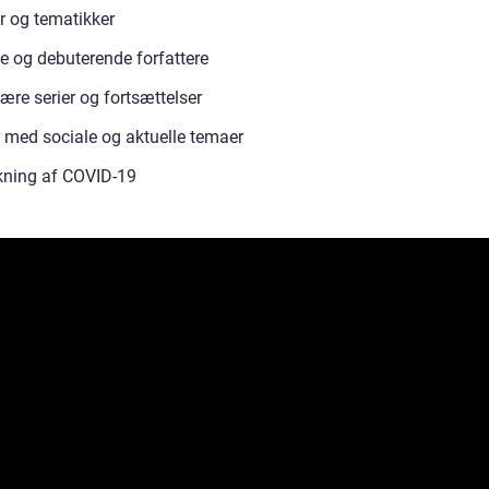
r og tematikker
e og debuterende forfattere
ære serier og fortsættelser
 med sociale og aktuelle temaer
kning af COVID-19