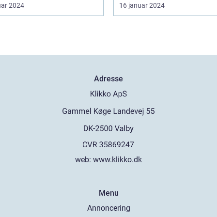
uar 2024
16 januar 2024
Adresse
web:
www.klikko.dk
Menu
Annoncering