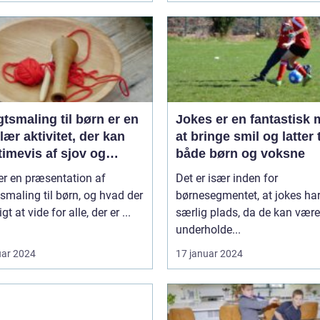
tsmaling til børn er en
Jokes er en fantastisk
ær aktivitet, der kan
at bringe smil og latter t
timevis af sjov og
både børn og voksne
ivitet
er en præsentation af
Det er især inden for
smaling til børn, og hvad der
børnesegmentet, at jokes ha
igt at vide for alle, der er ...
særlig plads, da de kan være
underholde...
uar 2024
17 januar 2024