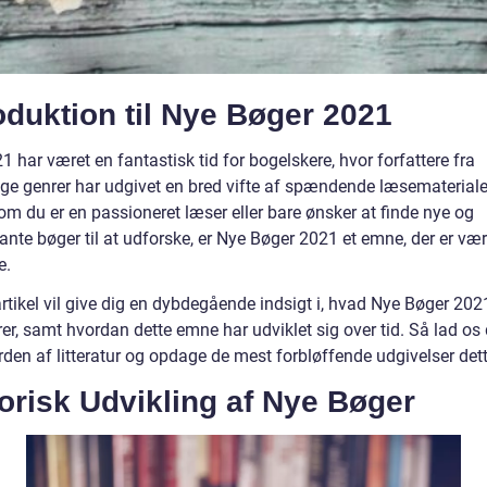
oduktion til Nye Bøger 2021
1 har været en fantastisk tid for bogelskere, hvor forfattere fra
lige genrer har udgivet en bred vifte af spændende læsemateriale
om du er en passioneret læser eller bare ønsker at finde nye og
ante bøger til at udforske, er Nye Bøger 2021 et emne, der er vær
e.
rtikel vil give dig en dybdegående indsigt i, hvad Nye Bøger 202
er, samt hvordan dette emne har udviklet sig over tid. Så lad os
rden af litteratur og opdage de mest forbløffende udgivelser dett
orisk Udvikling af Nye Bøger