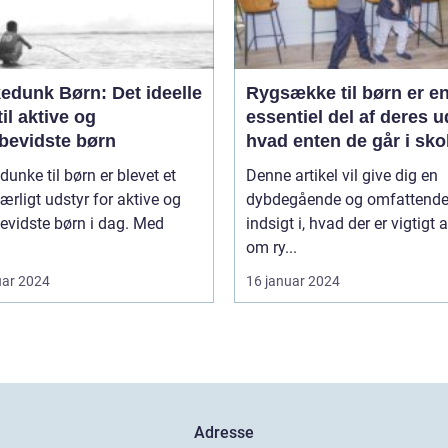
edunk Børn: Det ideelle
Rygsække til børn er e
til aktive og
essentiel del af deres u
øbevidste børn
hvad enten de går i sko
deltager i udflugter elle
dunke til børn er blevet et
Denne artikel vil give dig en
rejser
rligt udstyr for aktive og
dybdegående og omfattend
evidste børn i dag. Med
indsigt i, hvad der er vigtigt 
om ry...
uar 2024
16 januar 2024
Adresse