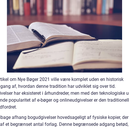
rtikel om Nye Bøger 2021 ville være komplet uden en historisk
ang af, hvordan denne tradition har udviklet sig over tid.
velser har eksisteret i århundreder, men med den teknologiske u
nde popularitet af e-bøger og onlineudgivelser er den traditione
dfordret.
ilbage afhang bogudgivelser hovedsageligt af fysiske kopier, der
 af et begrænset antal forlag. Denne begrænsede adgang betød,