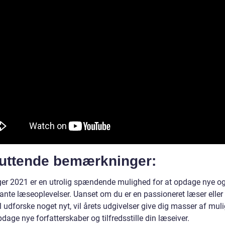
luttende bemærkninger:
er 2021 er en utrolig spændende mulighed for at opdage nye o
sante læseoplevelser. Uanset om du er en passioneret læser eller
l udforske noget nyt, vil årets udgivelser give dig masser af mul
pdage nye forfatterskaber og tilfredsstille din læseiver.