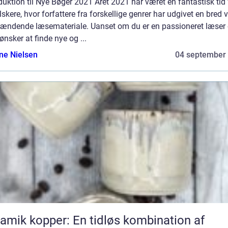
duktion til Nye Bøger 2021 Året 2021 har været en fantastisk tid 
skere, hvor forfattere fra forskellige genrer har udgivet en bred v
pændende læsemateriale. Uanset om du er en passioneret læser e
ønsker at finde nye og ...
ine Nielsen
04 september
amik kopper: En tidløs kombination af