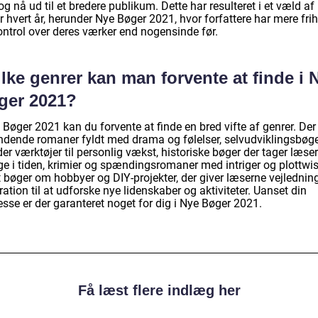
og nå ud til et bredere publikum. Dette har resulteret i et væld af
 hvert år, herunder Nye Bøger 2021, hvor forfattere har mere fri
ontrol over deres værker end nogensinde før.
lke genrer kan man forvente at finde i 
ger 2021?
 Bøger 2021 kan du forvente at finde en bred vifte af genrer. Der
dende romaner fyldt med drama og følelser, selvudviklingsbøge
der værktøjer til personlig vækst, historiske bøger der tager læse
ge i tiden, krimier og spændingsromaner med intriger og plottwis
 bøger om hobbyer og DIY-projekter, der giver læserne vejlednin
ration til at udforske nye lidenskaber og aktiviteter. Uanset din
esse er der garanteret noget for dig i Nye Bøger 2021.
Få læst flere indlæg her