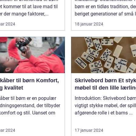
t kommer til at lave mad til
børn er en tidløs tradition, de
er der mange faktorer,...
beriget generationer af små l
uar 2024
18 januar 2024
er til børn Komfort,
Skrivebord børn Et stykke
og kvalitet
møbel til den lille lærli
ber til børn er en populær
Introduktion: Skrivebord børn
ningsgenstand, der tilbyder
vigtigt stykke møbel, der spil
omfort og stil. Uanset om
afgørende rolle i et barns ...
uar 2024
17 januar 2024