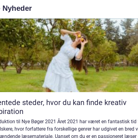
e Nyheder
ntede steder, hvor du kan finde kreativ
piration
duktion til Nye Bøger 2021 Året 2021 har været en fantastisk tid 
skere, hvor forfattere fra forskellige genrer har udgivet en bred v
pændende læsemateriale. Uanset om du er en passioneret læser e