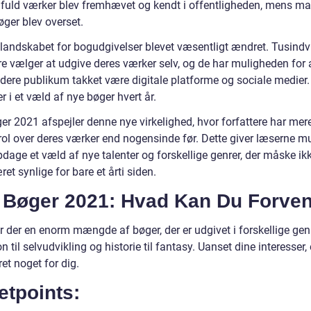
fuld værker blev fremhævet og kendt i offentligheden, mens m
øger blev overset.
r landskabet for bogudgivelser blevet væsentligt ændret. Tusindv
re vælger at udgive deres værker selv, og de har muligheden for 
redere publikum takket være digitale platforme og sociale medier.
er i et væld af nye bøger hvert år.
r 2021 afspejler denne nye virkelighed, hvor forfattere har mere
rol over deres værker end nogensinde før. Dette giver læserne m
pdage et væld af nye talenter og forskellige genrer, der måske ikk
et synlige for bare et årti siden.
 Bøger 2021: Hvad Kan Du Forve
r der en enorm mængde af bøger, der er udgivet i forskellige genr
ion til selvudvikling og historie til fantasy. Uanset dine interesser, 
et noget for dig.
etpoints: