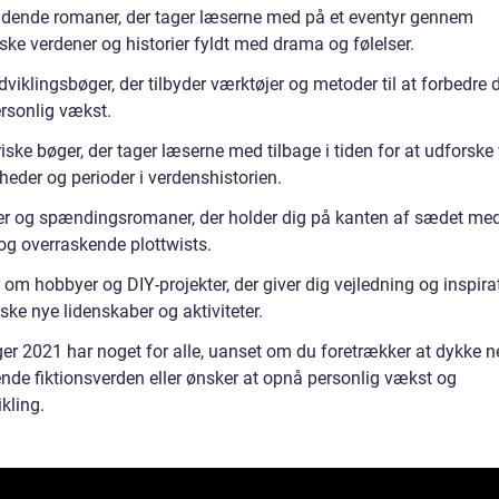
ende romaner, der tager læserne med på et eventyr gennem
ske verdener og historier fyldt med drama og følelser.
viklingsbøger, der tilbyder værktøjer og metoder til at forbedre di
rsonlig vækst.
iske bøger, der tager læserne med tilbage i tiden for at udforske 
heder og perioder i verdenshistorien.
er og spændingsromaner, der holder dig på kanten af sædet me
 og overraskende plottwists.
om hobbyer og DIY-projekter, der giver dig vejledning og inspirat
ske nye lidenskaber og aktiviteter.
er 2021 har noget for alle, uanset om du foretrækker at dykke n
de fiktionsverden eller ønsker at opnå personlig vækst og
kling.