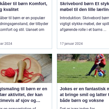
er til børn Komfort,
Skrivebord børn Et stykke
og kvalitet
møbel til den lille lærli
ber til børn er en populær
Introduktion: Skrivebord børn
ningsgenstand, der tilbyder
vigtigt stykke møbel, der spil
omfort og stil. Uanset om
afgørende rolle i et barns ...
uar 2024
17 januar 2024
tsmaling til børn er en
Jokes er en fantastisk
ær aktivitet, der kan
at bringe smil og latter t
timevis af sjov og
både børn og voksne
ivitet
er en præsentation af
Det er især inden for