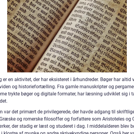
er en aktivitet, der har eksisteret i århundreder. Bøger har altid
l viden og historiefortælling. Fra gamle manuskripter og pergamen
rne trykte bøger og digitale formater, har læsning udviklet sig i 
det.
en var det primært de privilegerede, der havde adgang til skriftlig
 Græske og romerske filosoffer og forfattere som Aristoteles og 
rker, der stadig er læst og studeret i dag. I middelalderen blev 
t i klostre af munke og andre skrivekyndige personer. Også her v