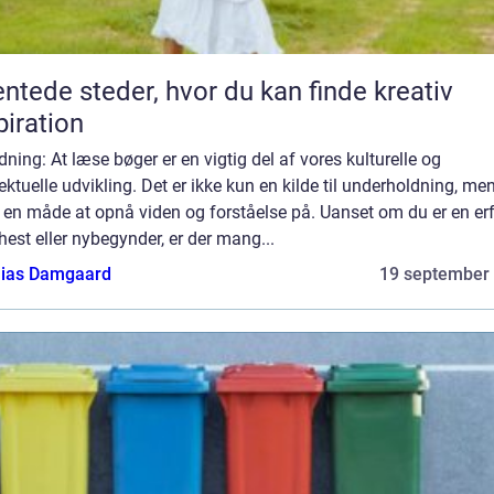
ntede steder, hvor du kan finde kreativ
piration
dning: At læse bøger er en vigtig del af vores kulturelle og
lektuelle udvikling. Det er ikke kun en kilde til underholdning, me
 en måde at opnå viden og forståelse på. Uanset om du er en er
est eller nybegynder, er der mang...
ias Damgaard
19 september