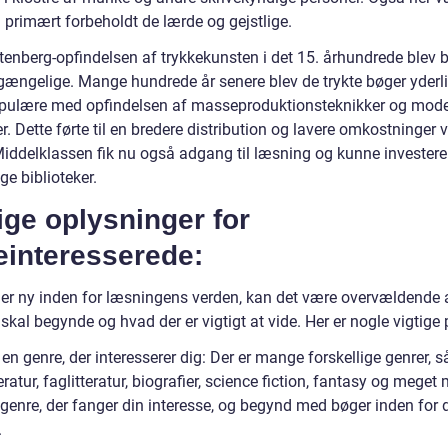
 primært forbeholdt de lærde og gejstlige.
enberg-opfindelsen af trykkekunsten i det 15. århundrede blev 
lgængelige. Mange hundrede år senere blev de trykte bøger yderl
opulære med opfindelsen af masseproduktionsteknikker og mod
er. Dette førte til en bredere distribution og lavere omkostninger 
Middelklassen fik nu også adgang til læsning og kunne investere 
ge biblioteker.
ige oplysninger for
einteresserede:
 er ny inden for læsningens verden, kan det være overvældende a
skal begynde og hvad der er vigtigt at vide. Her er nogle vigtige 
en genre, der interesserer dig: Der er mange forskellige genrer,
eratur, faglitteratur, biografier, science fiction, fantasy og meget 
 genre, der fanger din interesse, og begynd med bøger inden for 
.