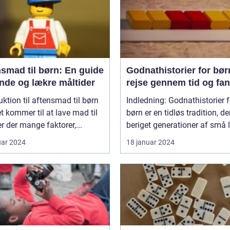
smad til børn: En guide
Godnathistorier for bør
unde og lækre måltider
rejse gennem tid og fan
uktion til aftensmad til børn
Indledning: Godnathistorier f
t kommer til at lave mad til
børn er en tidløs tradition, de
er der mange faktorer,...
beriget generationer af små l
uar 2024
18 januar 2024