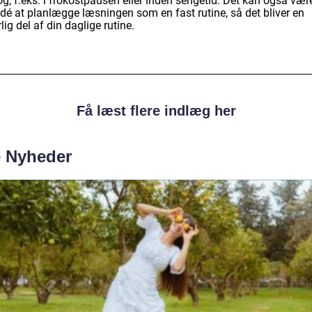
g, f.eks. i frokostpausen eller inden sengetid. Det kan også vær
idé at planlægge læsningen som en fast rutine, så det bliver en
lig del af din daglige rutine.
Få læst flere indlæg her
e Nyheder