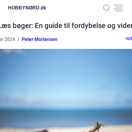
HOBBYNØRD.
dk
Læs bøger: En guide til fordybelse og vide
red
ar 2024
Peter Mortensen