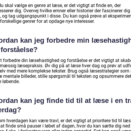
u skal vælge en genre at læse, er det vigtigt at finde en, der
esserer dig. Overvej hvilke emner eller historier der fascinerer dig
, og tag udgangspunkt i disse. Du kan også prøve at eksperimen
orskellige genrer for at opdage nye interesser.
ordan kan jeg forbedre min læsehastig
 forståelse?
t forbedre din læsehastighed og forståelse er det vigtigt at skab
lmæssig læsepraksis. Øv dig på at læse hver dag og prøv at udf
selv med mere komplekse tekster. Brug også læsestrategier som 
e mentale billeder, stille spørgsmål til teksten og opsummere de
e løbende.
rdan kan jeg finde tid til at læse i en tr
erdag?
m hverdagen kan være travl, er det vigtigt at prioritere tid til læ
 at finde små pauser i løbet af dagen, hvor du kan sætte dig ne