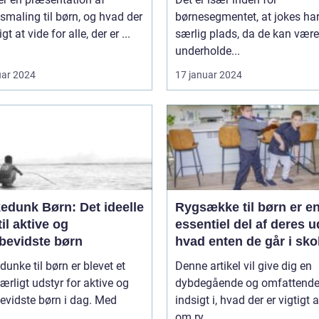
smaling til børn, og hvad der
børnesegmentet, at jokes ha
igt at vide for alle, der er ...
særlig plads, da de kan være
underholde...
uar 2024
17 januar 2024
edunk Børn: Det ideelle
Rygsække til børn er e
til aktive og
essentiel del af deres u
øbevidste børn
hvad enten de går i sko
deltager i udflugter elle
dunke til børn er blevet et
Denne artikel vil give dig en
rejser
rligt udstyr for aktive og
dybdegående og omfattend
evidste børn i dag. Med
indsigt i, hvad der er vigtigt 
om ry...