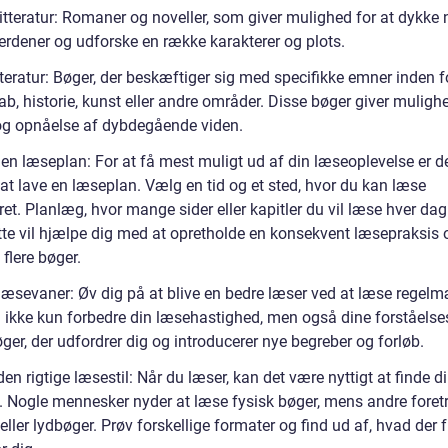
itteratur: Romaner og noveller, som giver mulighed for at dykke 
verdener og udforske en række karakterer og plots.
teratur: Bøger, der beskæftiger sig med specifikke emner inden f
b, historie, kunst eller andre områder. Disse bøger giver muligh
og opnåelse af dybdegående viden.
 en læseplan: For at få mest muligt ud af din læseoplevelse er d
at lave en læseplan. Vælg en tid og et sted, hvor du kan læse
ret. Planlæg, hvor mange sider eller kapitler du vil læse hver dag 
tte vil hjælpe dig med at opretholde en konsekvent læsepraksis 
 flere bøger.
 læsevaner: Øv dig på at blive en bedre læser ved at læse regelm
il ikke kun forbedre din læsehastighed, men også dine forståelse
er, der udfordrer dig og introducerer nye begreber og forløb.
den rigtige læsestil: Når du læser, kan det være nyttigt at finde d
l. Nogle mennesker nyder at læse fysisk bøger, mens andre fore
eller lydbøger. Prøv forskellige formater og find ud af, hvad der 