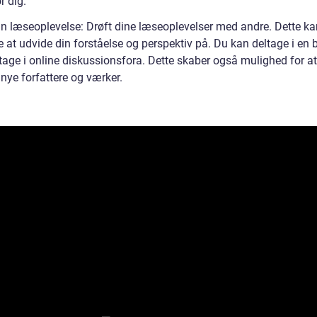
r dig.
din læseoplevelse: Drøft dine læseoplevelser med andre. Dette k
 at udvide din forståelse og perspektiv på. Du kan deltage i en
ltage i online diskussionsfora. Dette skaber også mulighed for at
nye forfattere og værker.