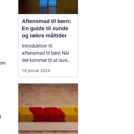
Aftensmad til børn:
En guide til sunde
og lækre måltider
Introduktion til
aftensmad til børn Når
det kommer til at lave
som
mad til børn, er der
18 januar 2024
mange faktorer, der
spiller ind. Det handler
ikke kun om at lave en
velsmagende og
ernæringsrig måltid, men
også om at skabe en
t
positiv madoplevelse,
der vil hjælpe ...