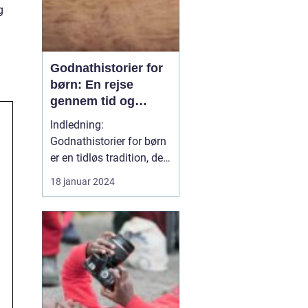
g
Godnathistorier for
børn: En rejse
gennem tid og
fantasi
Indledning:
Godnathistorier for børn
er en tidløs tradition, der
har beriget generationer
18 januar 2024
af små læsere og lyttere.
Disse historier er både
underholdende og
lærerige og hører til i
kategorien af klassiske
fortællinger, der
fremkalder et smil og et
gl...