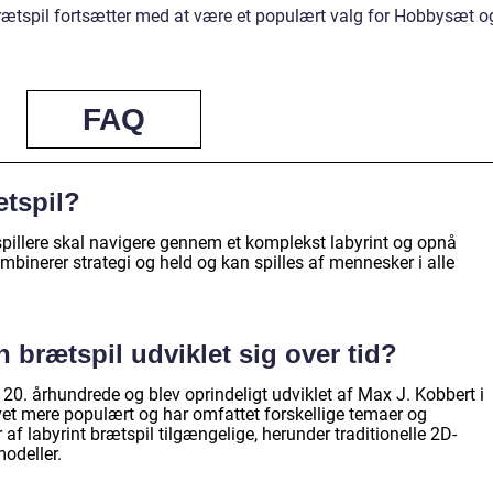
 brætspil fortsætter med at være et populært valg for Hobbysæt o
FAQ
ætspil?
r spillere skal navigere gennem et komplekst labyrint og opnå
mbinerer strategi og held og kan spilles af mennesker i alle
 brætspil udviklet sig over tid?
t 20. århundrede og blev oprindeligt udviklet af Max J. Kobbert i
vet mere populært og har omfattet forskellige temaer og
r af labyrint brætspil tilgængelige, herunder traditionelle 2D-
odeller.