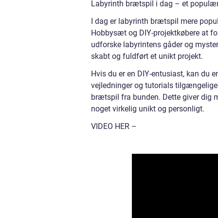
Labyrinth brætspil i dag – et populæ
I dag er labyrinth brætspil mere popu
Hobbysæt og DIY-projektkøbere at for
udforske labyrintens gåder og mysteri
skabt og fuldført et unikt projekt.
Hvis du er en DIY-entusiast, kan du e
vejledninger og tutorials tilgængelig
brætspil fra bunden. Dette giver dig m
noget virkelig unikt og personligt.
VIDEO HER –