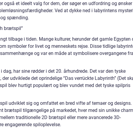
 også et ideelt valg for dem, der søger en udfordring og ønsker
lemløsningsfærdigheder. Ved at dykke ned i labyrintens myster
r og spænding.
h brætspil”
angt tilbage i tiden. Mange kulturer, herunder det gamle Egypten
m symboler for livet og menneskets rejse. Disse tidlige labyrint
tuelle sammenhænge og var en måde at symbolisere overgangene fr
i dag, har sine rødder i det 20. århundrede. Det var den tyske
t, der udviklede det oprindelige “Das verrückte Labyrinth” (Det sk
spil blev hurtigt populært og blev vundet med det tyske spilpris
tspil udviklet sig og omfattet en bred vifte af temaer og designs.
rint brætspil tilgængelige på markedet, hver med sin unikke char
mellem traditionelle 2D brætspil eller mere avancerede 3D-
re engagerende spiloplevelse.