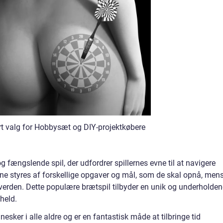
rt valg for Hobbysæt og DIY-projektkøbere
 fængslende spil, der udfordrer spillernes evne til at navigere
rne styres af forskellige opgaver og mål, som de skal opnå, men
 verden. Dette populære brætspil tilbyder en unik og underholde
held.
esker i alle aldre og er en fantastisk måde at tilbringe tid