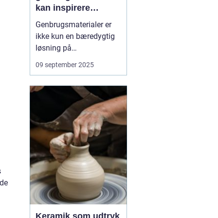
kan inspirere
kreativitet
Genbrugsmaterialer er
ikke kun en bæredygtig
løsning på
affaldsproblemet, de kan
09 september 2025
også være en kilde til
kreativitet. Når vi ser på
gamle glas, stofrester
eller papkasser med nye
øjne, åbner vi f...
s
nde
Keramik som udtryk