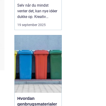
Selv når du mindst
venter det, kan nye idéer
dukke op. Kreativ
inspiration behøver ikke
19 september 2025
komme fra klassiske
kilder som bøger, kunst
eller musik. Ofte findes
den i hverdagens
detaljer, steder du måske
overser, eller si...
Hvordan
genbrugsmaterialer