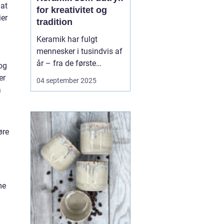
 at
for kreativitet og
ier
tradition
Keramik har fulgt
mennesker i tusindvis af
år – fra de første
 og
lerkrukker til nutidens
er
04 september 2025
kunstneriske værker. Det
a
er en
håndværkstradition, der
både har praktisk og
øre
kulturel betydning, og
som samtidig giver pla...
me