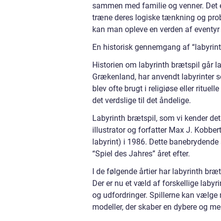
sammen med familie og venner. Det er
træne deres logiske tænkning og prob
kan man opleve en verden af eventy
En historisk gennemgang af “labyrint
Historien om labyrinth brætspil går l
Grækenland, har anvendt labyrinter so
blev ofte brugt i religiøse eller ri
det verdslige til det åndelige.
Labyrinth brætspil, som vi kender det 
illustrator og forfatter Max J. Kobber
labyrint) i 1986. Dette banebrydende 
“Spiel des Jahres” året efter.
I de følgende årtier har labyrinth bræ
Der er nu et væld af forskellige laby
og udfordringer. Spillerne kan vælge 
modeller, der skaber en dybere og me