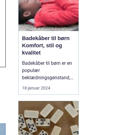
Badekåber til børn
Komfort, stil og
kvalitet
Badekåber til børn er en
populær
beklædningsgenstand,
der tilbyder både
18 januar 2024
komfort og stil. Uanset
om det er efter en
forfriskende svømmetur,
et behageligt bad eller
bare som en hyggelig
påklædning derhjemme,