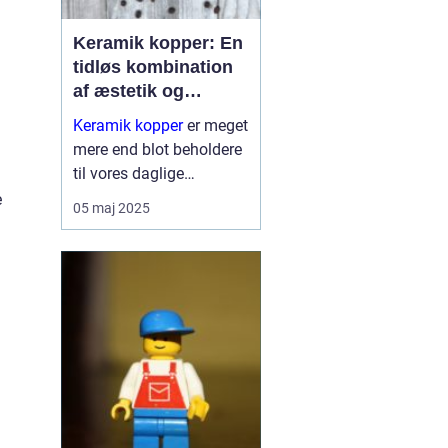
Keramik kopper: En
tidløs kombination
af æstetik og
funktionalitet
Keramik kopper
er meget
mere end blot beholdere
til vores daglige
koffeinindtag. De
e
05 maj 2025
repræsenterer en dyb
tradition for kunst og
håndvæ...