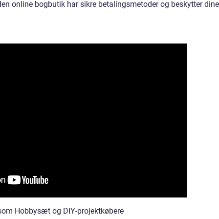
t den online bogbutik har sikre betalingsmetoder og beskytter dine
ne som Hobbysæt og DIY-projektkøbere