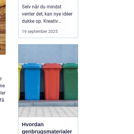
Selv når du mindst
venter det, kan nye idéer
dukke op. Kreativ
inspiration behøver ikke
19 september 2025
komme fra klassiske
kilder som bøger, kunst
eller musik. Ofte findes
den i hverdagens
detaljer, steder du måske
overser, eller si...
e
mne
ler
 få
Hvordan
genbrugsmaterialer