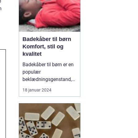
e
n
Badekåber til børn
Komfort, stil og
kvalitet
Badekåber til børn er en
populær
beklædningsgenstand,
der tilbyder både
18 januar 2024
komfort og stil. Uanset
om det er efter en
forfriskende svømmetur,
et behageligt bad eller
bare som en hyggelig
påklædning derhjemme,