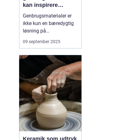
kan inspirere
kreativitet
Genbrugsmaterialer er
ikke kun en bæredygtig
løsning på
affaldsproblemet, de kan
09 september 2025
også være en kilde til
kreativitet. Når vi ser på
gamle glas, stofrester
eller papkasser med nye
øjne, åbner vi f...
Keramik som udtryk