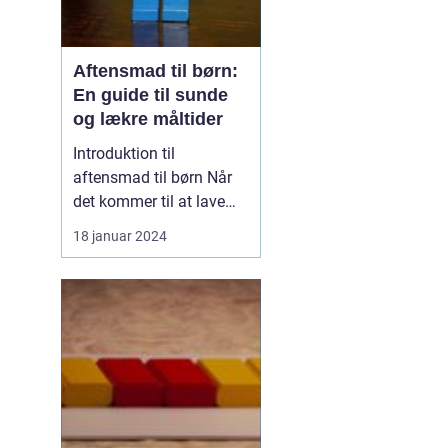
Aftensmad til børn:
En guide til sunde
og lækre måltider
Introduktion til
aftensmad til børn Når
det kommer til at lave
mad til børn, er der
18 januar 2024
mange faktorer, der
spiller ind. Det handler
ikke kun om at lave en
velsmagende og
ernæringsrig måltid, men
også om at skabe en
positiv madoplevelse,
der vil hjælpe ...