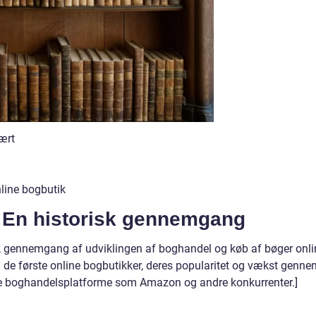
ært
line bogbutik
 En historisk gennemgang
risk gennemgang af udviklingen af boghandel og køb af bøger onli
til de første online bogbutikker, deres popularitet og vækst genn
ne boghandelsplatforme som Amazon og andre konkurrenter.]