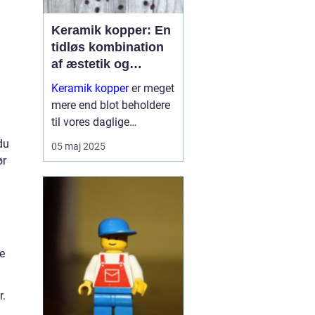
Keramik kopper: En
tidløs kombination
af æstetik og
funktionalitet
Keramik kopper
er meget
mere end blot beholdere
til vores daglige
koffeinindtag. De
du
05 maj 2025
repræsenterer en dyb
ør
tradition for kunst og
håndvæ...
te
r.