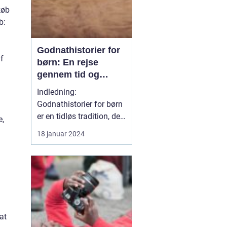
køb
b:
Godnathistorier for
af
børn: En rejse
gennem tid og
fantasi
Indledning:
Godnathistorier for børn
er en tidløs tradition, der
e,
har beriget generationer
18 januar 2024
af små læsere og lyttere.
Disse historier er både
underholdende og
lærerige og hører til i
kategorien af klassiske
fortællinger, der
fremkalder et smil og et
at
gl...