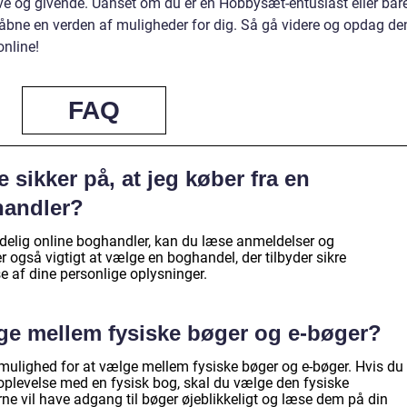
ve og givende. Uanset om du er en Hobbysæt-entusiast eller bar
 åbne en verden af muligheder for dig. Så gå videre og opdag de
nline!
FAQ
sikker på, at jeg køber fra en
handler?
ålidelig online boghandler, kan du læse anmeldelser og
r også vigtigt at vælge en boghandel, der tilbyder sikre
e af dine personlige oplysninger.
ge mellem fysiske bøger og e-bøger?
 mulighed for at vælge mellem fysiske bøger og e-bøger. Hvis du
eoplevelse med en fysisk bog, skal du vælge den fysiske
e vil have adgang til bøger øjeblikkeligt og læse dem på din