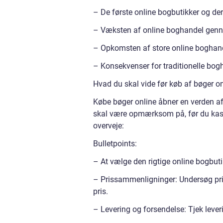
– De første online bogbutikker og de
– Væksten af online boghandel gen
– Opkomsten af store online boghan
– Konsekvenser for traditionelle bog
Hvad du skal vide før køb af bøger on
Købe bøger online åbner en verden af
skal være opmærksom på, før du kaste
overveje:
Bulletpoints:
– At vælge den rigtige online bogbuti
– Prissammenligninger: Undersøg prise
pris.
– Levering og forsendelse: Tjek leve