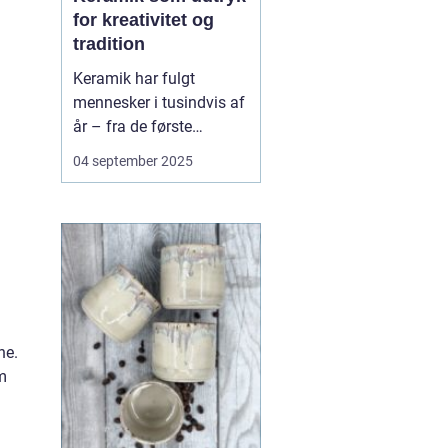
for kreativitet og
tradition
Keramik har fulgt
mennesker i tusindvis af
år – fra de første
lerkrukker til nutidens
04 september 2025
kunstneriske værker. Det
er en
håndværkstradition, der
både har praktisk og
kulturel betydning, og
som samtidig giver pla...
ne.
em