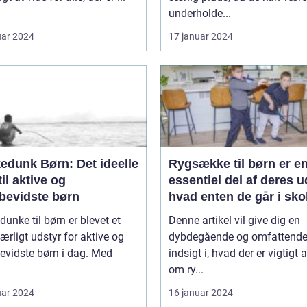
underholde...
uar 2024
17 januar 2024
edunk Børn: Det ideelle
Rygsække til børn er e
til aktive og
essentiel del af deres u
øbevidste børn
hvad enten de går i sko
deltager i udflugter elle
dunke til børn er blevet et
Denne artikel vil give dig en
rejser
rligt udstyr for aktive og
dybdegående og omfattend
evidste børn i dag. Med
indsigt i, hvad der er vigtigt 
om ry...
uar 2024
16 januar 2024