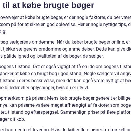
 til at købe brugte bøger
overvejer at købe brugte bøger, er der nogle faktorer, du bør vær
m på for at sikre en god oplevelse. Her er nogle nyttige tips, d
dig:
rsøg sælgerens omdømme: Når du køber brugte bøger online, er 
 at tjekke sælgerens omdømme og anmeldelser. Dette kan give di
 pålidelighed og kvaliteten af de bøger, de sælger.
bogens tilstand: Det er også vigtigt at få en ide om bogens tilsta
 ønsker at købe en brugt bog i god stand. Nogle sælgere vil angi
tilstand i deres beskrivelse, men det kan også være nyttigt at b
re billeder eller oplysninger, hvis du er i tvivl.
opmærksom på prisen: Mens køb brugte bøger generelt er billige
 nye, kan priserne variere meget afhængigt af faktorer som bog
tet, tilstand og efterspørgsel. Sammenlign priser på flere platfor
ager dit køb.
ej fragmenteret levering: Hvis du køber flere bøger fra forskellig