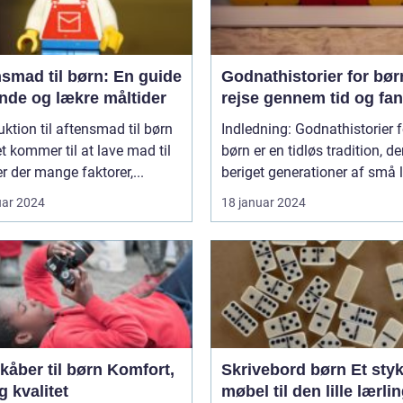
smad til børn: En guide
Godnathistorier for bør
unde og lækre måltider
rejse gennem tid og fan
uktion til aftensmad til børn
Indledning: Godnathistorier f
t kommer til at lave mad til
børn er en tidløs tradition, de
er der mange faktorer,...
beriget generationer af små l
uar 2024
18 januar 2024
er til børn Komfort,
Skrivebord børn Et stykke
og kvalitet
møbel til den lille lærli