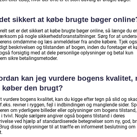
det sikkert at købe brugte bøger online
elt set er det sikkert at købe brugte bøger online, så længe du er
rksom på nogle sikkerhedsforanstaltninger. Sørg for at under
erens omdømme og læs anmeldelser fra andre købere. Tjek og
igt beskrivelsen og tilstanden af bogen, inden du foretager et k
også forsigtig med at dele personlige oplysninger og betal kun
em sikre betalingsmetoder.
ordan kan jeg vurdere bogens kvalitet, 
g køber den brugt?
t vurdere bogens kvalitet, kan du kigge efter tegn på slid og ska
.eks. revner i ryggen, fejl i indbindingen og manglende sider. S
ren om yderligere billeder eller oplysninger om bogens tilstand,
 i tvivl. Nogle sælgere angiver også bogens tilstand i deres
rivelse ved hjælp af standardiserede betegnelser som ny, god, b
Brug disse oplysninger til at træffe en informeret beslutning om
t.