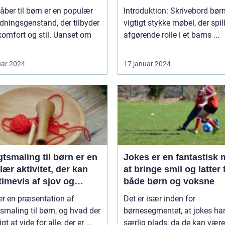
ber til børn er en populær
Introduktion: Skrivebord børn
ningsgenstand, der tilbyder
vigtigt stykke møbel, der spil
omfort og stil. Uanset om
afgørende rolle i et barns ...
uar 2024
17 januar 2024
tsmaling til børn er en
Jokes er en fantastisk
ær aktivitet, der kan
at bringe smil og latter t
timevis af sjov og
både børn og voksne
ivitet
er en præsentation af
Det er især inden for
smaling til børn, og hvad der
børnesegmentet, at jokes ha
igt at vide for alle, der er ...
særlig plads, da de kan være