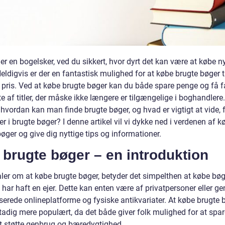
er en bogelsker, ved du sikkert, hvor dyrt det kan være at købe n
eldigvis er der en fantastisk mulighed for at købe brugte bøger t
e pris. Ved at købe brugte bøger kan du både spare penge og få fa
te af titler, der måske ikke længere er tilgængelige i boghandler
 hvordan kan man finde brugte bøger, og hvad er vigtigt at vide,
er i brugte bøger? I denne artikel vil vi dykke ned i verdenen af k
øger og give dig nyttige tips og informationer.
brugte bøger – en introduktion
aler om at købe brugte bøger, betyder det simpelthen at købe bøg
e har haft en ejer. Dette kan enten være af privatpersoner eller 
serede onlineplatforme og fysiske antikvariater. At købe brugte 
stadig mere populært, da det både giver folk mulighed for at spa
at støtte genbrug og bæredygtighed.