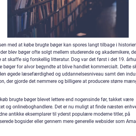
en med at købe brugte bøger kan spores langt tilbage i historien
ider blev bøger ofte solgt mellem studerende og akademikere, de
at skaffe sig forskellig litteratur. Dog var det først i det 19. årh
e bøger for alvor begyndte at blive handlet kommercialt. Dette s
 den øgede læsefærdighed og uddannelsesniveau samt den indust
ion, der gjorde det nemmere og billigere at producere større mæn
 køb brugte bøger blevet lettere end nogensinde før, takket være
ttet og onlineboghandlere. Det er nu muligt at finde næsten enhv
dne antikke eksemplarer til yderst populære moderne titler, på
iserede bogsider eller gennem mere generelle websider som Am