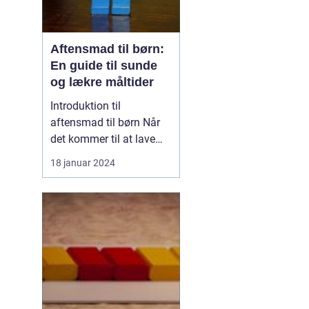
Aftensmad til børn:
En guide til sunde
og lækre måltider
Introduktion til
aftensmad til børn Når
det kommer til at lave
mad til børn, er der
18 januar 2024
mange faktorer, der
spiller ind. Det handler
ikke kun om at lave en
velsmagende og
ernæringsrig måltid, men
også om at skabe en
positiv madoplevelse,
der vil hjælpe ...