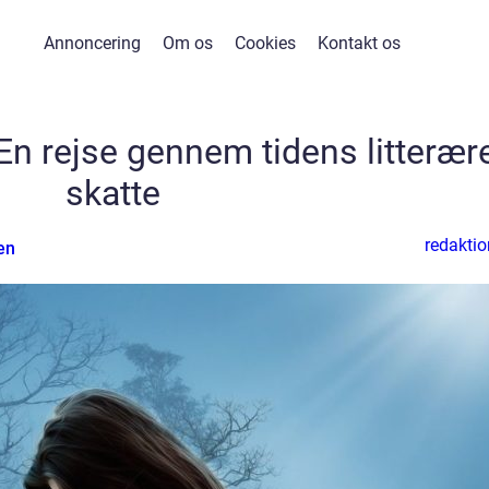
Annoncering
Om os
Cookies
Kontakt os
En rejse gennem tidens litterær
skatte
redaktio
en