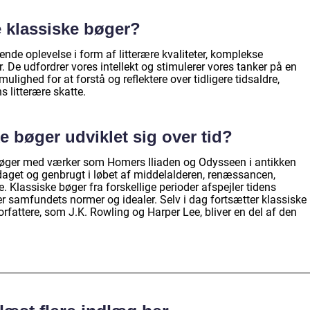
e klassiske bøger?
ende oplevelse i form af litterære kvaliteter, komplekse
De udfordrer vores intellekt og stimulerer vores tanker på en
lighed for at forstå og reflektere over tidligere tidsaldre,
 litterære skatte.
e bøger udviklet sig over tid?
 bøger med værker som Homers Iliaden og Odysseen i antikken
daget og genbrugt i løbet af middelalderen, renæssancen,
 Klassiske bøger fra forskellige perioder afspejler tidens
er samfundets normer og idealer. Selv i dag fortsætter klassiske
orfattere, som J.K. Rowling og Harper Lee, bliver en del af den