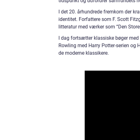
tidspunkt og udfordrer samfundets no
I det 20. århundrede fremkom der kraf
identitet. Forfattere som F. Scott Fit
litteratur med værker som “Den Store
I dag fortsætter klassiske bøger med a
Rowling med Harry Potter-serien og 
de moderne klassikere.