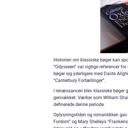
Historien om klassiske bøger kan spor
“Odysseen” var vigtige referencer f
bøger sig yderligere med Dante Ali
“Canterbury Fortællinger”.
I renæssancen blev klassiske bøger g
genvækket. Værker som William Shake
definerede denne periode.
Oplysningstiden og romantikken gav 
Fordom” og Mary Shelleys “Frankenstei