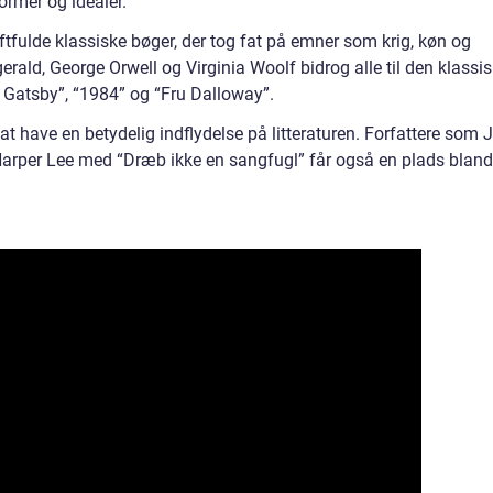
rmer og idealer.
tfulde klassiske bøger, der tog fat på emner som krig, køn og
zgerald, George Orwell og Virginia Woolf bidrog alle til den klassi
 Gatsby”, “1984” og “Fru Dalloway”.
t have en betydelig indflydelse på litteraturen. Forfattere som J
Harper Lee med “Dræb ikke en sangfugl” får også en plads bland