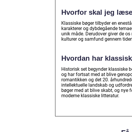
Hvorfor skal jeg læs
Klassiske bøger tilbyder en enestå
karakterer og dybdegående temaer. 
unik måde. Derudover giver de os mu
kulturer og samfund gennem tidens
Hvordan har klassisk
Historisk set begynder klassiske
og har fortsat med at blive genop
romantikken og det 20. århundrede.
intellektuelle landskab og udfordr
bøger med at blive skabt, og nye f
moderne klassiske litteratur.