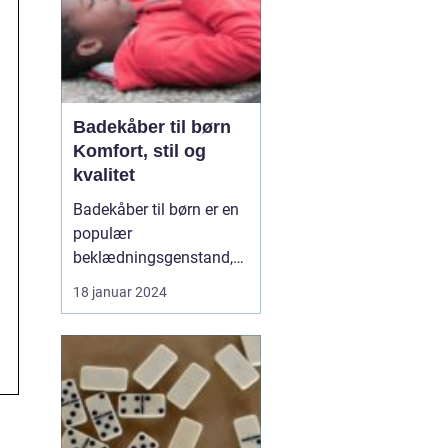
Badekåber til børn
Komfort, stil og
kvalitet
Badekåber til børn er en
populær
beklædningsgenstand,
der tilbyder både
18 januar 2024
komfort og stil. Uanset
om det er efter en
forfriskende svømmetur,
et behageligt bad eller
bare som en hyggelig
påklædning derhjemme,