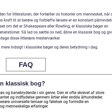
en for litteraturen, der fortæller os historier om mennesket, når 
s kraft til at berøre og forbløffe læsere er en konstant påmindel
et om det er Shakespeare eller Rowling, er klassiske bøger en
r generationer. Så lad os sætte os ned, åbne en klassisk bog og gi
dage disse litterære mesterværker.
 mere indsigt i klassiske bøger og deres betydning i dag.
FAQ
en klassisk bog?
øs og banebrydende i sin genre. Den er ofte skrevet af store
laritet og indflydelse gennem årtier eller endda århundreder.
berøre universelle temaer og følelser og formidle en
og menneskelige erfaringer.