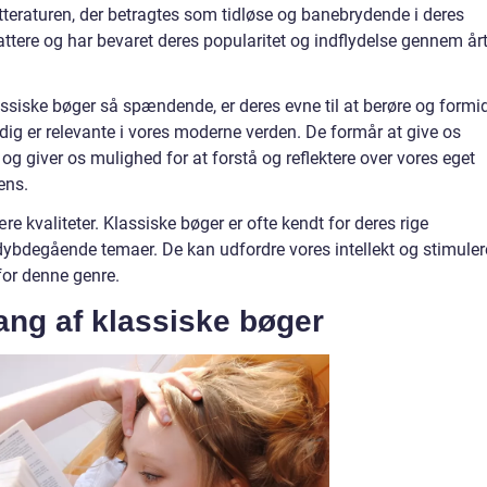
itteraturen, der betragtes som tidløse og banebrydende i deres
fattere og har bevaret deres popularitet og indflydelse gennem årt
lassiske bøger så spændende, er deres evne til at berøre og formi
adig er relevante i vores moderne verden. De formår at give os
er og giver os mulighed for at forstå og reflektere over vores eget
ens.
re kvaliteter. Klassiske bøger er ofte kendt for deres rige
ybdegående temaer. De kan udfordre vores intellekt og stimuler
for denne genre.
ng af klassiske bøger