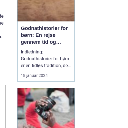
de
se
Godnathistorier for
børn: En rejse
ve
gennem tid og
fantasi
Indledning:
Godnathistorier for børn
er en tidløs tradition, der
har beriget generationer
18 januar 2024
af små læsere og lyttere.
Disse historier er både
underholdende og
lærerige og hører til i
kategorien af klassiske
fortællinger, der
fremkalder et smil og et
gl...