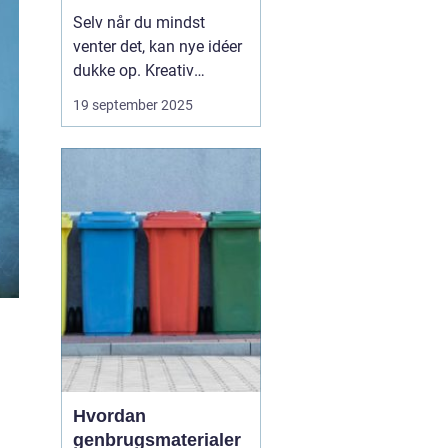
Selv når du mindst
venter det, kan nye idéer
dukke op. Kreativ
inspiration behøver ikke
19 september 2025
komme fra klassiske
kilder som bøger, kunst
eller musik. Ofte findes
den i hverdagens
detaljer, steder du måske
overser, eller si...
Hvordan
genbrugsmaterialer