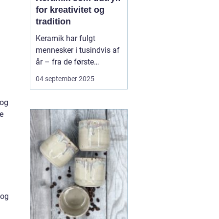
for kreativitet og
tradition
Keramik har fulgt
mennesker i tusindvis af
år – fra de første
lerkrukker til nutidens
04 september 2025
kunstneriske værker. Det
er en
 og
håndværkstradition, der
e
både har praktisk og
kulturel betydning, og
som samtidig giver pla...
 og