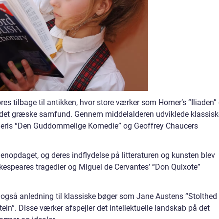
es tilbage til antikken, hvor store værker som Homer’s “Iliaden”
or det græske samfund. Gennem middelalderen udviklede klassisk
ghieris “Den Guddommelige Komedie” og Geoffrey Chaucers
enopdaget, og deres indflydelse på litteraturen og kunsten blev
speares tragedier og Miguel de Cervantes’ “Don Quixote”
også anledning til klassiske bøger som Jane Austens “Stolthed
n”. Disse værker afspejler det intellektuelle landskab på det