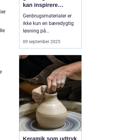
kan inspirere
ier
kreativitet
Genbrugsmaterialer er
ikke kun en bæredygtig
dle
løsning på
affaldsproblemet, de kan
09 september 2025
også være en kilde til
kreativitet. Når vi ser på
gamle glas, stofrester
eller papkasser med nye
e
øjne, åbner vi f...
Keramik som udtryk