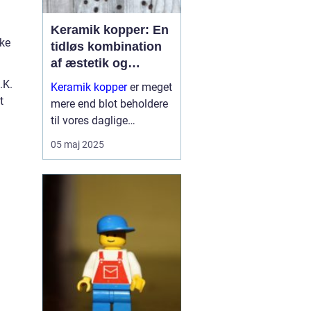
Keramik kopper: En
ske
tidløs kombination
af æstetik og
funktionalitet
.K.
Keramik kopper
er meget
t
mere end blot beholdere
til vores daglige
koffeinindtag. De
05 maj 2025
repræsenterer en dyb
tradition for kunst og
håndvæ...