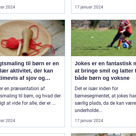
uar 2024
17 januar 2024
tsmaling til børn er en
Jokes er en fantastisk
ær aktivitet, der kan
at bringe smil og latter t
timevis af sjov og
både børn og voksne
ivitet
er en præsentation af
Det er især inden for
smaling til børn, og hvad der
børnesegmentet, at jokes ha
igt at vide for alle, der er ...
særlig plads, da de kan være
underholde...
uar 2024
17 januar 2024