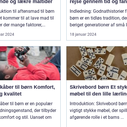
unde og lækre måltider
rejse gennem tid og fan
uktion til aftensmad til børn
Indledning: Godnathistorier f
t kommer til at lave mad til
børn er en tidløs tradition, de
er der mange faktorer,...
beriget generationer af små l
uar 2024
18 januar 2024
er til børn Komfort,
Skrivebord børn Et stykke
og kvalitet
møbel til den lille lærli
ber til børn er en populær
Introduktion: Skrivebord børn
ningsgenstand, der tilbyder
vigtigt stykke møbel, der spil
omfort og stil. Uanset om
afgørende rolle i et barns ...