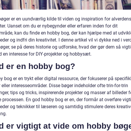
ger er en uundværlig kilde til viden og inspiration for alverden
er. Uanset om du er nybegynder eller erfaren inden for dit
råde, kan du finde en hobby bog, der kan hjælpe med at udvikl
der og indfri din kreativitet. I denne artikel vil vi dykke ned i ve
ger, se på deres historie og udforske, hvad der gør dem så vigti
d en interesse for DIY-projekter og hobbysæt.
d er en hobby bog?
 bog er en trykt eller digital ressource, der fokuserer på specifi
eller interesseområder. Disse bøger indeholder ofte trin-for-trin
nger, tips og tricks, inspirerende projekter og masser af billeder f
re processen. En god hobby bog er en, der formår at overføre vigt
der og teknikker til læseren og samtidig stimulere deres kreativ
ng.
 er vigtigt at vide om hobby bøg