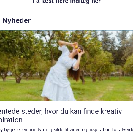
Få læst flere indlæg her
e Nyheder
ntede steder, hvor du kan finde kreativ
piration
 bøger er en uundværlig kilde til viden og inspiration for alver