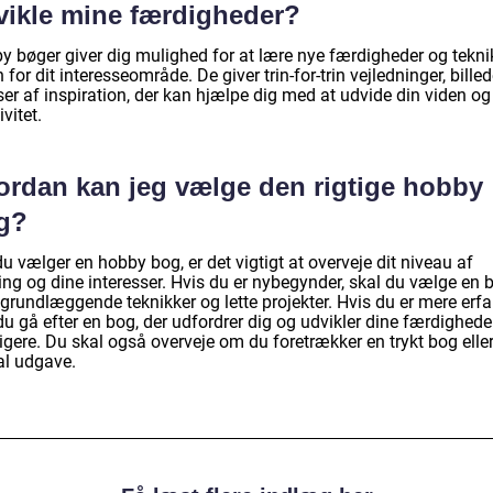
vikle mine færdigheder?
y bøger giver dig mulighed for at lære nye færdigheder og tekni
 for dit interesseområde. De giver trin-for-trin vejledninger, bille
er af inspiration, der kan hjælpe dig med at udvide din viden og
ivitet.
ordan kan jeg vælge den rigtige hobby
g?
u vælger en hobby bog, er det vigtigt at overveje dit niveau af
ing og dine interesser. Hvis du er nybegynder, skal du vælge en 
grundlæggende teknikker og lette projekter. Hvis du er mere erfa
u gå efter en bog, der udfordrer dig og udvikler dine færdighede
igere. Du skal også overveje om du foretrækker en trykt bog elle
al udgave.