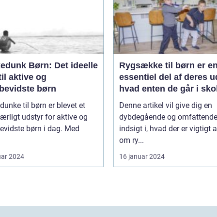
edunk Børn: Det ideelle
Rygsække til børn er e
til aktive og
essentiel del af deres u
øbevidste børn
hvad enten de går i sko
deltager i udflugter elle
dunke til børn er blevet et
Denne artikel vil give dig en
rejser
rligt udstyr for aktive og
dybdegående og omfattend
evidste børn i dag. Med
indsigt i, hvad der er vigtigt 
om ry...
uar 2024
16 januar 2024