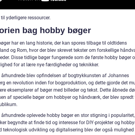
 til yderligere ressourcer.
torien bag hobby bøger
ger har en lang historie, der kan spores tilbage til oldtidens
and og Rom, hvor der blev skrevet tekster om forskellige hånd
eder. Disse tidlige bøger fungerede som de første hobby bøger 
ighed for at lære nye færdigheder og teknikker.
5. århundrede blev opfindelsen af bogtrykkunsten af Johannes
rg en revolution inden for bogproduktion, og dette gjorde det mu
lere eksemplarer af bøger med billeder og tekst. Dette åbnede dø
sen af specielle bøger om hobbyer og håndværk, der blev spredt t
publikum.
. århundrede oplevede hobby bøger en stor stigning i popularitet
er begyndte at finde tid og interesse for DIY-projekter og hobby
 teknologisk udvikling og digitalisering blev der også mulighed 