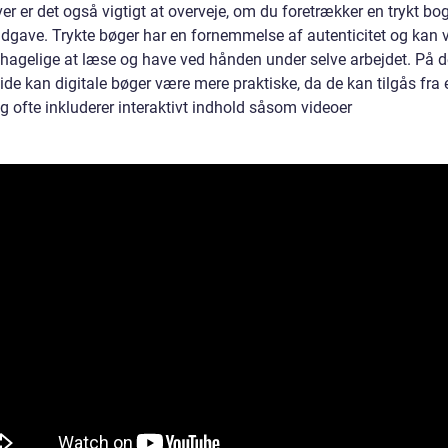
r er det også vigtigt at overveje, om du foretrækker en trykt bog
 udgave. Trykte bøger har en fornemmelse af autenticitet og kan
hagelige at læse og have ved hånden under selve arbejdet. På 
ide kan digitale bøger være mere praktiske, da de kan tilgås fra
g ofte inkluderer interaktivt indhold såsom videoer