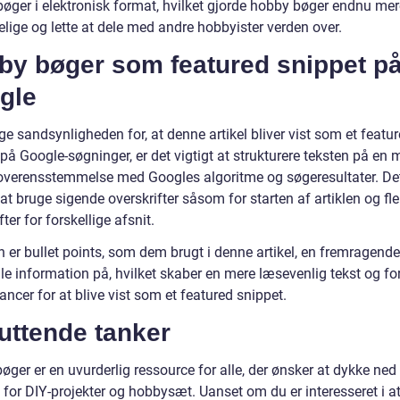
bøger i elektronisk format, hvilket gjorde hobby bøger endnu mer
lige og lette at dele med andre hobbyister verden over.
by bøger som featured snippet p
gle
ge sandsynligheden for, at denne artikel bliver vist som et featu
på Google-søgninger, er det vigtigt at strukturere teksten på en 
i overensstemmelse med Googles algoritme og søgeresultater. De
at bruge sigende overskrifter såsom for starten af artiklen og fl
fter for forskellige afsnit.
 er bullet points, som dem brugt i denne artikel, en fremragen
lle information på, hvilket skaber en mere læsevenlig tekst og fo
ncer for at blive vist som et featured snippet.
uttende tanker
ger er en uvurderlig ressource for alle, der ønsker at dykke ned 
for DIY-projekter og hobbysæt. Uanset om du er interesseret i at