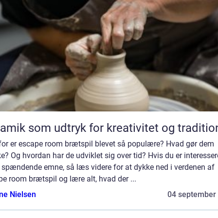
amik som udtryk for kreativitet og traditio
for er escape room brætspil blevet så populære? Hvad gør dem
e? Og hvordan har de udviklet sig over tid? Hvis du er interessere
e spændende emne, så læs videre for at dykke ned i verdenen af
e room brætspil og lære alt, hvad der ...
ine Nielsen
04 september