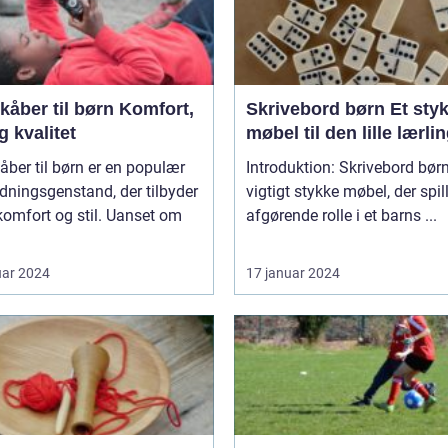
er til børn Komfort,
Skrivebord børn Et stykke
og kvalitet
møbel til den lille lærli
ber til børn er en populær
Introduktion: Skrivebord børn
ningsgenstand, der tilbyder
vigtigt stykke møbel, der spil
omfort og stil. Uanset om
afgørende rolle i et barns ...
uar 2024
17 januar 2024