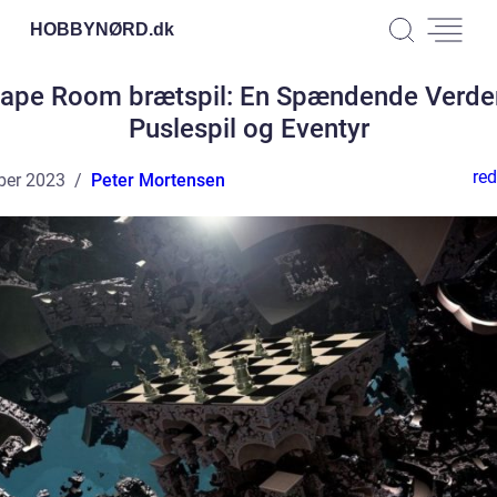
HOBBYNØRD.
dk
ape Room brætspil: En Spændende Verde
Puslespil og Eventyr
red
ber 2023
Peter Mortensen