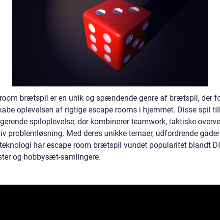
room brætspil er en unik og spændende genre af brætspil, der f
kabe oplevelsen af rigtige escape rooms i hjemmet. Disse spil ti
gerende spiloplevelse, der kombinerer teamwork, taktiske overve
tiv problemløsning. Med deres unikke temaer, udfordrende gåder
 teknologi har escape room brætspil vundet popularitet blandt DI
ster og hobbysæt-samlingere.