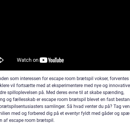
nden som interessen for escape room brætspil vokser, forventes 
iklere vil fortsætte med at eksperimentere med nye og innovativ
edre spilloplevelsen på. Med deres evne til at skabe spænding,
ing og fællesskab er escape room brætspil blevet en fast bestan
rætspilsentusiasters samlinger. Så hvad venter du på? Tag ve
amilien med og forbered dig på et eventyr fyldt med gåder og spæ
n af escape room brætspil.