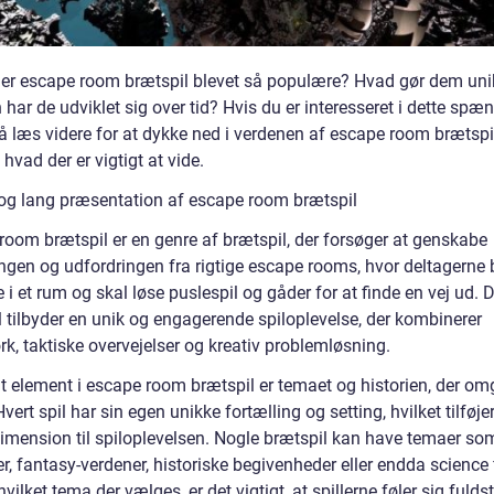
 er escape room brætspil blevet så populære? Hvad gør dem un
har de udviklet sig over tid? Hvis du er interesseret i dette sp
å læs videre for at dykke ned i verdenen af escape room brætspi
, hvad der er vigtigt at vide.
og lang præsentation af escape room brætspil
room brætspil er en genre af brætspil, der forsøger at genskabe
gen og udfordringen fra rigtige escape rooms, hvor deltagerne b
e i et rum og skal løse puslespil og gåder for at finde en vej ud. 
l tilbyder en unik og engagerende spiloplevelse, der kombinerer
k, taktiske overvejelser og kreativ problemløsning.
gt element i escape room brætspil er temaet og historien, der om
 Hvert spil har sin egen unikke fortælling og setting, hvilket tilføje
dimension til spiloplevelsen. Nogle brætspil kan have temaer so
r, fantasy-verdener, historiske begivenheder eller endda science f
vilket tema der vælges, er det vigtigt, at spillerne føler sig fuld