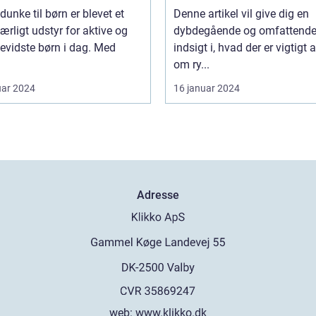
deltager i udflugter elle
dunke til børn er blevet et
Denne artikel vil give dig en
rejser
rligt udstyr for aktive og
dybdegående og omfattend
evidste børn i dag. Med
indsigt i, hvad der er vigtigt 
om ry...
uar 2024
16 januar 2024
Adresse
web:
www.klikko.dk