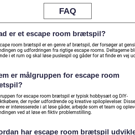
FAQ
ad er et escape room brætspil?
scape room brætspil er en genre af brætspil, der forsøger at gen
dingen og udfordringen fra rigtige escape rooms. Deltagerne bl
inde i et rum og skal løse puslespil og gåder for at finde en vej u
em er målgruppen for escape room
ætspil?
ruppen for escape room brætspil er typisk hobbysæt og DIY-
ktkøbere, der nyder udfordrende og kreative spiloplevelser. Diss
ere er interesserede i at løse gåder, arbejde som et team og oplev
ingen ved at løse en fiktiv problemstilling.
ordan har escape room brætspil udvikle