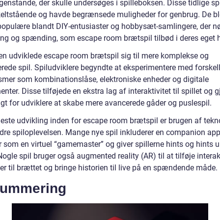
genstande, der skulle undersøges i spilleboksen. Disse tidlige spi
keltstående og havde begrænsede muligheder for genbrug. De b
 populære blandt DIY-entusiaster og hobbysæt-samlingere, der n
ing og spænding, som escape room brætspil tilbød i deres eget 
en udviklede escape room brætspil sig til mere komplekse og
erede spil. Spiludviklere begyndte at eksperimentere med forskel
mer som kombinationslåse, elektroniske enheder og digitale
ter. Disse tilføjede en ekstra lag af interaktivitet til spillet og 
igt for udviklere at skabe mere avancerede gåder og puslespil.
ste udvikling inden for escape room brætspil er brugen af teknol
edre spiloplevelsen. Mange nye spil inkluderer en companion app
r som en virtuel “gamemaster” og giver spillerne hints og hints 
 Nogle spil bruger også augmented reality (AR) til at tilføje interak
r til brættet og bringe historien til live på en spændende måde.
ummering