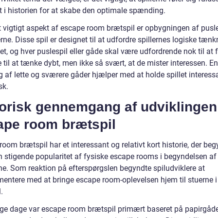
t i historien for at skabe den optimale spænding.
t vigtigt aspekt af escape room brætspil er opbygningen af pusl
ne. Disse spil er designet til at udfordre spillernes logiske tæn
tet, og hver puslespil eller gåde skal være udfordrende nok til at 
e til at tænke dybt, men ikke så svært, at de mister interessen. E
 af lette og sværere gåder hjælper med at holde spillet interess
sk.
torisk gennemgang af udviklingen
ape room brætspil
oom brætspil har et interessant og relativt kort historie, der be
 stigende popularitet af fysiske escape rooms i begyndelsen af
ne. Som reaktion på efterspørgslen begyndte spiludviklere at
mentere med at bringe escape room-oplevelsen hjem til stuerne i
.
dlige dage var escape room brætspil primært baseret på papirgåd