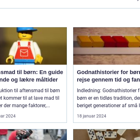
smad til børn: En guide
Godnathistorier for bør
unde og lækre måltider
rejse gennem tid og fan
uktion til aftensmad til børn
Indledning: Godnathistorier f
t kommer til at lave mad til
børn er en tidløs tradition, de
er der mange faktorer,...
beriget generationer af små l
uar 2024
18 januar 2024