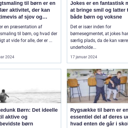
tsmaling til børn er en
Jokes er en fantastisk
ær aktivitet, der kan
at bringe smil og latter t
timevis af sjov og
både børn og voksne
ivitet
er en præsentation af
Det er især inden for
smaling til børn, og hvad der
børnesegmentet, at jokes ha
igt at vide for alle, der er ...
særlig plads, da de kan være
underholde...
uar 2024
17 januar 2024
edunk Børn: Det ideelle
Rygsække til børn er e
til aktive og
essentiel del af deres u
øbevidste børn
hvad enten de går i sko