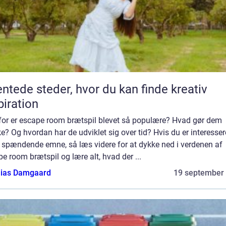
ntede steder, hvor du kan finde kreativ
piration
for er escape room brætspil blevet så populære? Hvad gør dem
e? Og hvordan har de udviklet sig over tid? Hvis du er interessere
e spændende emne, så læs videre for at dykke ned i verdenen af
e room brætspil og lære alt, hvad der ...
ias Damgaard
19 september