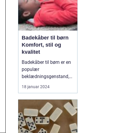
Badekåber til børn
Komfort, stil og
kvalitet
Badekåber til børn er en
populær
beklædningsgenstand,
der tilbyder både
18 januar 2024
komfort og stil. Uanset
om det er efter en
forfriskende svømmetur,
et behageligt bad eller
bare som en hyggelig
påklædning derhjemme,