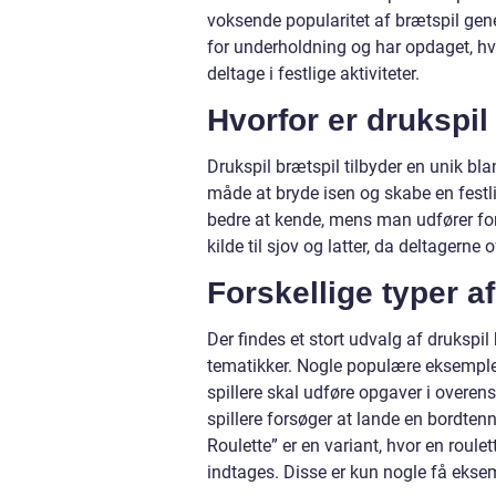
voksende popularitet af brætspil gene
for underholdning og har opdaget, hv
deltage i festlige aktiviteter.
Hvorfor er drukspi
Drukspil brætspil tilbyder en unik bl
måde at bryde isen og skabe en festli
bedre at kende, mens man udfører fo
kilde til sjov og latter, da deltagern
Forskellige typer a
Der findes et stort udvalg af drukspi
tematikker. Nogle populære eksempler 
spillere skal udføre opgaver i overen
spillere forsøger at lande en bordten
Roulette” er en variant, hvor en roul
indtages. Disse er kun nogle få ekse