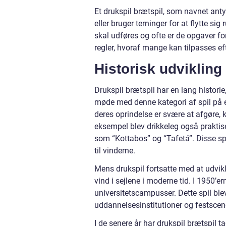
Et drukspil brætspil, som navnet antyd
eller bruger terninger for at flytte si
skal udføres og ofte er de opgaver fo
regler, hvoraf mange kan tilpasses e
Historisk udvikling
Drukspil brætspil har en lang histori
møde med denne kategori af spil på e
deres oprindelse er svære at afgøre, k
eksempel blev drikkeleg også praktis
som “Kottabos” og “Tafetá”. Disse spi
til vinderne.
Mens drukspil fortsatte med at udvikle
vind i sejlene i moderne tid. I 1950’
universitetscampusser. Dette spil blev
uddannelsesinstitutioner og festscen
I de senere år har drukspil brætspil