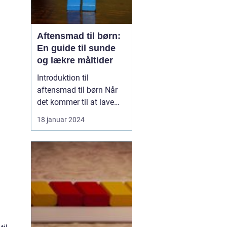
Aftensmad til børn:
En guide til sunde
og lækre måltider
Introduktion til
aftensmad til børn Når
det kommer til at lave
mad til børn, er der
18 januar 2024
mange faktorer, der
spiller ind. Det handler
ikke kun om at lave en
velsmagende og
ernæringsrig måltid, men
også om at skabe en
positiv madoplevelse,
der vil hjælpe ...