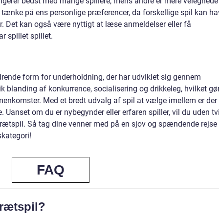
fungerer bedst med mange spillere, mens andre er mere velegnede 
t tænke på ens personlige præferencer, da forskellige spil kan h
. Det kan også være nyttigt at læse anmeldelser eller få
 spillet spillet.
rdrende form for underholdning, der har udviklet sig gennem
ik blanding af konkurrence, socialisering og drikkeleg, hvilket gø
enkomster. Med et bredt udvalg af spil at vælge imellem er der
Uanset om du er nybegynder eller erfaren spiller, vil du uden tv
brætspil. Så tag dine venner med på en sjov og spændende rejse
kategori!
FAQ
brætspil?