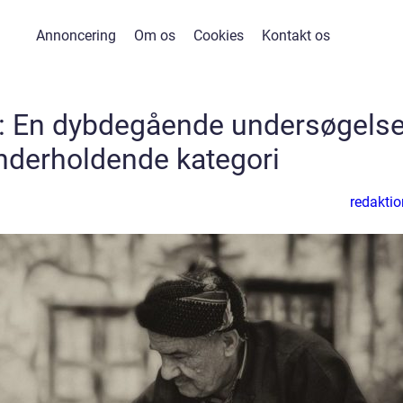
Annoncering
Om os
Cookies
Kontakt os
l: En dybdegående undersøgels
nderholdende kategori
redaktio