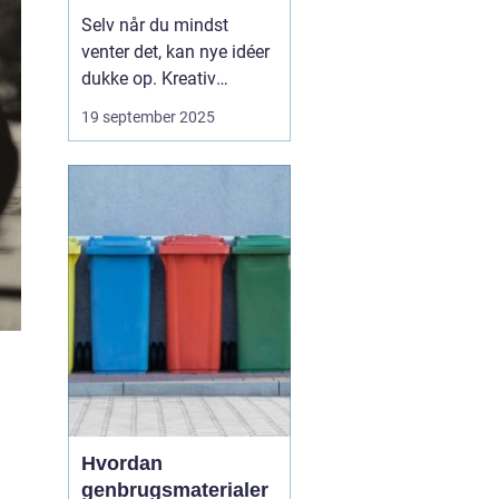
Selv når du mindst
venter det, kan nye idéer
dukke op. Kreativ
inspiration behøver ikke
19 september 2025
komme fra klassiske
kilder som bøger, kunst
eller musik. Ofte findes
den i hverdagens
detaljer, steder du måske
overser, eller si...
Hvordan
genbrugsmaterialer