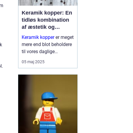
rm
Keramik kopper: En
tidløs kombination
af æstetik og
funktionalitet
Keramik kopper
er meget
mere end blot beholdere
sk
til vores daglige
koffeinindtag. De
05 maj 2025
repræsenterer en dyb
l.
tradition for kunst og
håndvæ...