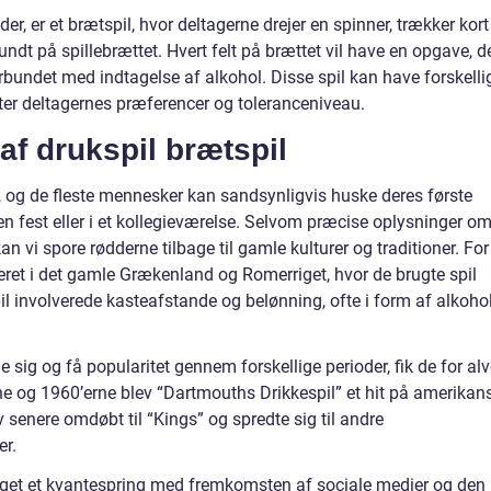
er, er et brætspil, hvor deltagerne drejer en spinner, trækker kort
g rundt på spillebrættet. Hvert felt på brættet vil have en opgave, d
rbundet med indtagelse af alkohol. Disse spil kan have forskelli
fter deltagernes præferencer og toleranceniveau.
 af drukspil brætspil
e, og de fleste mennesker kan sandsynligvis huske deres første
n fest eller i et kollegieværelse. Selvom præcise oplysninger o
an vi spore rødderne tilbage til gamle kulturer og traditioner. For
eret i det gamle Grækenland og Romerriget, hvor de brugte spil
l involverede kasteafstande og belønning, ofte i form af alkohol
 sig og få popularitet gennem forskellige perioder, fik de for alv
erne og 1960’erne blev “Dartmouths Drikkespil” et hit på amerikan
 senere omdøbt til “Kings” og spredte sig til andre
er.
 taget et kvantespring med fremkomsten af sociale medier og den