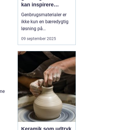
kan inspirere
kreativitet
Genbrugsmaterialer er
ikke kun en bæredygtig
løsning på
affaldsproblemet, de kan
09 september 2025
også være en kilde til
kreativitet. Når vi ser på
gamle glas, stofrester
eller papkasser med nye
øjne, åbner vi f...
mme
Keramik som udtryk