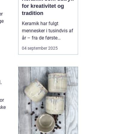
for kreativitet og
tradition
er
ge
Keramik har fulgt
mennesker i tusindvis af
år – fra de første
lerkrukker til nutidens
04 september 2025
kunstneriske værker. Det
er en
m
håndværkstradition, der
både har praktisk og
kulturel betydning, og
,
som samtidig giver pla...
or
ske