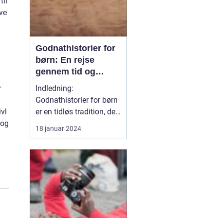
til
ave
Godnathistorier for
børn: En rejse
gennem tid og
fantasi
r
Indledning:
Godnathistorier for børn
ivl
er en tidløs tradition, der
 og
har beriget generationer
18 januar 2024
af små læsere og lyttere.
Disse historier er både
underholdende og
lærerige og hører til i
kategorien af klassiske
fortællinger, der
fremkalder et smil og et
gl...