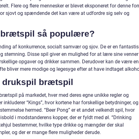
relt. Flere og flere mennesker er blevet eksponeret for denne fo
or sjovt og spændende det kan være at udfordre sig selv og
l brætspil så populære?
anding af konkurrence, socialt samvær og sjov. De er en fantasti
g stemning. Disse spil giver en mulighed for at lære sine venner
rskellige opgaver og drikker sammen. Derudover kan de være en
e ofte bliver mere modige og legesyge efter at have indtaget alkoho
f drukspil brætspil
l brætspil på markedet, hver med deres egne unikke regler og
inkluderer “Kings”, hvor kortene har forskellige betydninger, og
sstemmelse hermed. “Beer Pong” er et andet velkendt spil, hvor
nisbold i modstanderens kopper, der er fyldt med øl. “Drinking
ettehjul bestemmer, hvilke type drikke og mængder der skal
mpler, og der er mange flere muligheder derude.