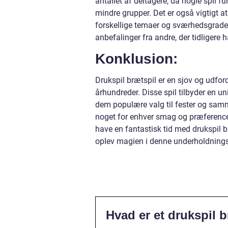
antallet af deltagere, da nogle spil 
mindre grupper. Det er også vigtigt a
forskellige temaer og sværhedsgrader
anbefalinger fra andre, der tidligere har
Konklusion:
Drukspil brætspil er en sjov og udfo
århundreder. Disse spil tilbyder en un
dem populære valg til fester og samm
noget for enhver smag og præference. 
have en fantastisk tid med drukspil 
oplev magien i denne underholdnings
Hvad er et drukspil 