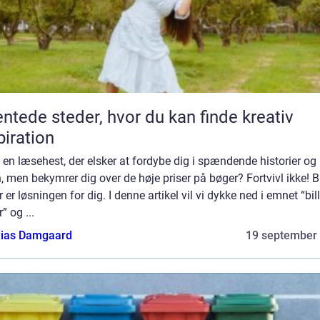
ntede steder, hvor du kan finde kreativ
piration
 en læsehest, der elsker at fordybe dig i spændende historier og
, men bekymrer dig over de høje priser på bøger? Fortvivl ikke! Bi
 er løsningen for dig. I denne artikel vil vi dykke ned i emnet “bil
” og ...
ias Damgaard
19 september