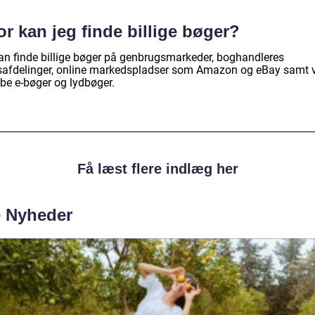
r kan jeg finde billige bøger?
an finde billige bøger på genbrugsmarkeder, boghandleres
safdelinger, online markedspladser som Amazon og eBay samt 
øbe e-bøger og lydbøger.
Få læst flere indlæg her
e Nyheder