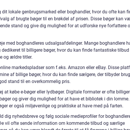
 dit lokale genbrugsmarked eller boghandler, hvor du ofte kan fi
valg af brugte bøger til en brøkdel af prisen. Disse bøger kan væ
ende stand og give dig mulighed for at udforske nye forfattere 
øje med boghandleres udsalgsafdelinger. Mange boghandlere h
 dedikeret til billigere bøger, hvor du kan finde fantastiske tilbud
 og ældre titler.
online markedspladser som f.eks. Amazon eller eBay. Disse plat
ine af billige bøger, hvor du kan finde sælgere, der tilbyder bru
god stand til en overkommelig pris.
j at købe e-bøger eller lydbøger. Digitale formater er ofte billige
bøger og giver dig mulighed for at have et bibliotek i din lomme.
øger er også miljøvenlige og praktiske at have med på farten.
ld dig nyhedsbreve og følg sociale medieprofiler for boghandler
 De vil ofte sende information om kommende tilbud og særlige