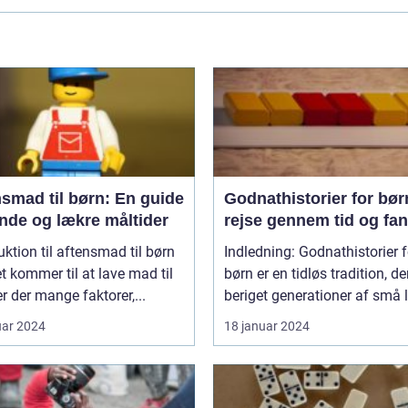
smad til børn: En guide
Godnathistorier for bør
unde og lækre måltider
rejse gennem tid og fan
uktion til aftensmad til børn
Indledning: Godnathistorier f
t kommer til at lave mad til
børn er en tidløs tradition, de
er der mange faktorer,...
beriget generationer af små l
uar 2024
18 januar 2024