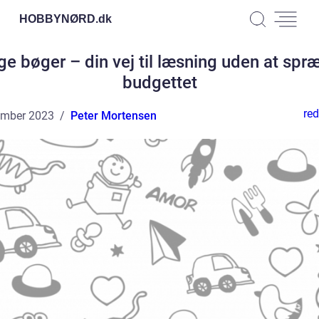
HOBBYNØRD.
dk
ige bøger – din vej til læsning uden at sp
budgettet
red
ember 2023
Peter Mortensen