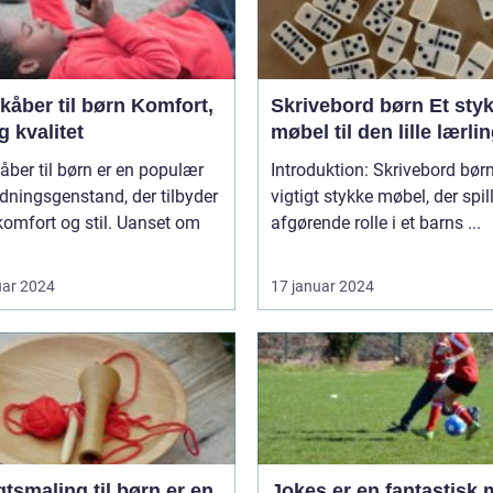
er til børn Komfort,
Skrivebord børn Et stykke
og kvalitet
møbel til den lille lærli
ber til børn er en populær
Introduktion: Skrivebord børn
ningsgenstand, der tilbyder
vigtigt stykke møbel, der spil
omfort og stil. Uanset om
afgørende rolle i et barns ...
uar 2024
17 januar 2024
tsmaling til børn er en
Jokes er en fantastisk