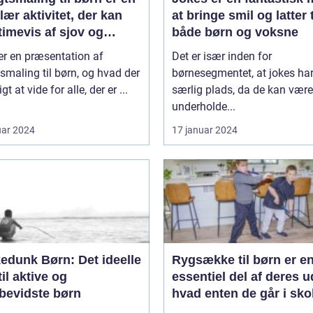
ær aktivitet, der kan
at bringe smil og latter t
timevis af sjov og
både børn og voksne
ivitet
er en præsentation af
Det er især inden for
smaling til børn, og hvad der
børnesegmentet, at jokes ha
igt at vide for alle, der er ...
særlig plads, da de kan være
underholde...
uar 2024
17 januar 2024
edunk Børn: Det ideelle
Rygsække til børn er e
til aktive og
essentiel del af deres u
øbevidste børn
hvad enten de går i sko
deltager i udflugter elle