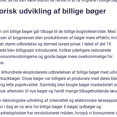
r, så du kan være blandt de første til at få fingrene i billige bø
orisk udvikling af billige bøger
n om billige bøger går tilbage til de tidlige bogtrykkeri-tider. Med
lsen af bogpressen blev produktionen af bøger mere effektiv, hvi
l en større udbredelse og dermed lavere priser. I løbet af det 19.
de blev billigpapir introduceret, hvilket yderligere reducerede
ionsomkostningerne og gjorde bøger mere overkommelige for
ne.
0. århundrede eksploderede udbredelsen af billige bøger med udv
rbackbøger. Disse bøger var billigere at producere med deres bl
og lette papirkvalitet. Samtidig blev brugte bøger markedsført 
sk alternativ til nye bøger og fandt mange tilbageholdende læs
 teknologiske udvikling af internettet og elektroniske læseappar
vi i dag en ny æra for billige bøger. E-bøger, lydbøger og
arkedspladser har revolutioneret måden, hvorpå vi konsumerer 