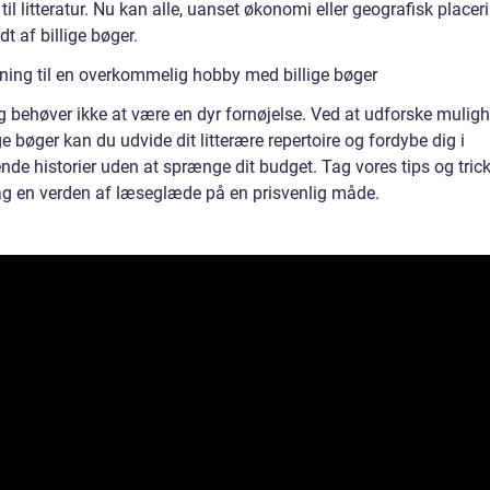
il litteratur. Nu kan alle, uanset økonomi eller geografisk placeri
t af billige bøger.
ning til en overkommelig hobby med billige bøger
 behøver ikke at være en dyr fornøjelse. Ved at udforske mulig
ige bøger kan du udvide dit litterære repertoire og fordybe dig i
e historier uden at sprænge dit budget. Tag vores tips og tricks
g en verden af læseglæde på en prisvenlig måde.