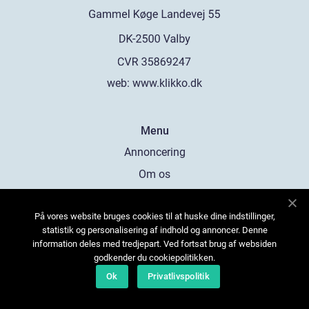
web:
www.klikko.dk
Menu
Annoncering
Om os
Cookies
På vores website bruges cookies til at huske dine indstillinger,
Kontakt os
statistik og personalisering af indhold og annoncer. Denne
Sitemap
information deles med tredjepart. Ved fortsat brug af websiden
godkender du cookiepolitikken.
Ok
Privatlivspolitik